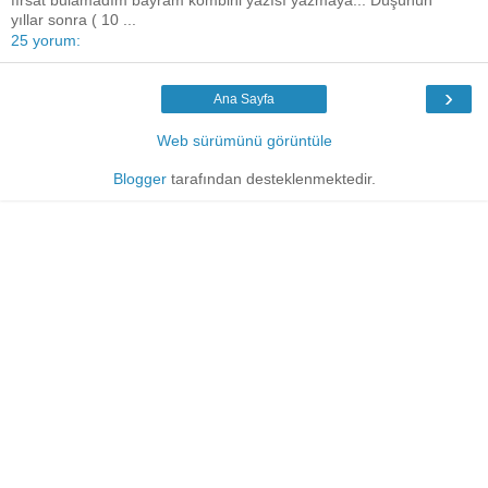
fırsat bulamadım bayram kombini yazısı yazmaya... Düşünün
yıllar sonra ( 10 ...
25 yorum:
›
Ana Sayfa
Web sürümünü görüntüle
Blogger
tarafından desteklenmektedir.