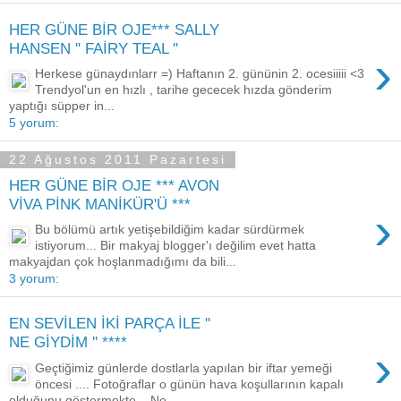
HER GÜNE BİR OJE*** SALLY
HANSEN '' FAİRY TEAL ''
›
Herkese günaydınlarr =) Haftanın 2. gününin 2. ocesiiiii <3
Trendyol'un en hızlı , tarihe gececek hızda gönderim
yaptığı süpper in...
5 yorum:
22 Ağustos 2011 Pazartesi
HER GÜNE BİR OJE *** AVON
VİVA PİNK MANİKÜR'Ü ***
›
Bu bölümü artık yetişebildiğim kadar sürdürmek
istiyorum... Bir makyaj blogger'ı değilim evet hatta
makyajdan çok hoşlanmadığımı da bili...
3 yorum:
EN SEVİLEN İKİ PARÇA İLE ''
NE GİYDİM '' ****
›
Geçtiğimiz günlerde dostlarla yapılan bir iftar yemeği
öncesi .... Fotoğraflar o günün hava koşullarının kapalı
olduğunu göstermekte... No...