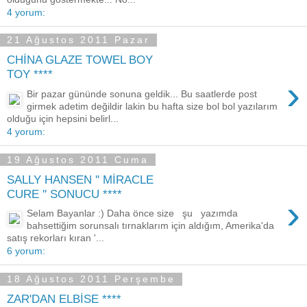
4 yorum:
21 Ağustos 2011 Pazar
CHİNA GLAZE TOWEL BOY
TOY ****
›
Bir pazar gününde sonuna geldik... Bu saatlerde post
girmek adetim değildir lakin bu hafta size bol bol yazılarım
olduğu için hepsini belirl...
4 yorum:
19 Ağustos 2011 Cuma
SALLY HANSEN '' MİRACLE
CURE '' SONUCU ****
›
Selam Bayanlar :) Daha önce size şu yazımda
bahsettiğim sorunsalı tırnaklarım için aldığım, Amerika'da
satış rekorları kıran '...
6 yorum:
18 Ağustos 2011 Perşembe
ZAR'DAN ELBİSE ****