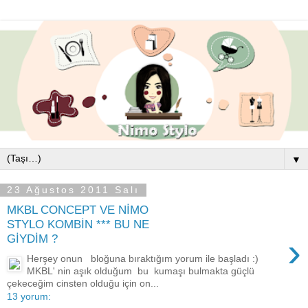
▼
23 Ağustos 2011 Salı
MKBL CONCEPT VE NİMO
STYLO KOMBİN *** BU NE
›
GİYDİM ?
Herşey onun bloğuna bıraktığım yorum ile başladı :)
MKBL' nin aşık olduğum bu kumaşı bulmakta güçlü
çekeceğim cinsten olduğu için on...
13 yorum: