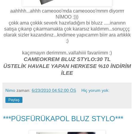
aahhhh...ahhh cameooo'mda cameoooo'mmm diyorrrr
NİMOO :)))
çokk ama çokkk severk hazırladığım bi bluzz .....inanınn
satışa çıkarıp çıkarmamakta çok kararsız kaldımm...sonuççç
olarak sizler kazandınız...kndimee yapıcamm biirr ara artıkkk
;)
kaçırmayın derimmm..vallahiiii favariimm :)
CAMEOKREM BLUZ STYLO:30 TL
ÜSTELİK HAVALE YAPAN HERKESE %10 İNDİRİM
İLEE
Nimo
zaman:
6/23/2010 04:52:00 ÖS
Hiç yorum yok:
Paylaş
***PÜSFÜRÜKAPOL BLUZ STYLO***