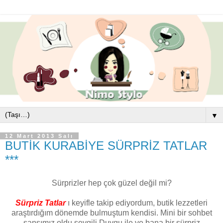
▼
12 Mart 2013 Salı
BUTİK KURABİYE SÜRPRİZ TATLAR
***
Sürprizler hep çok güzel değil mi?
Sürpriz Tatlar
ı keyifle takip ediyordum, butik lezzetleri
araştırdığım dönemde bulmuştum kendisi. Mini bir sohbet
şansımız oldu sevgili Duygu ile ve bana bir sürpriz