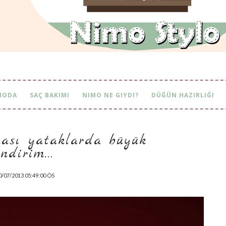
MODA
SAÇ BAKIMI
NIMO NE GIYDI?
DÜĞÜN HAZIRLIĞI
ikası yataklarda büyük
i̇ndirim...
0/07/2013 05:49:00 ÖS