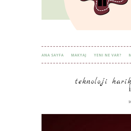
ANA SAYFA
MAKYAJ
YENI NE VAR?
teknoloji har
1