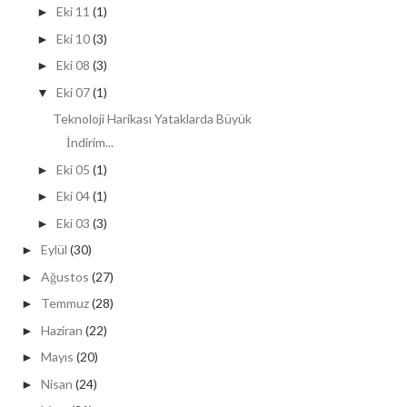
Eki 11
(1)
►
Eki 10
(3)
►
Eki 08
(3)
►
Eki 07
(1)
▼
Teknoloji Harikası Yataklarda Büyük
İndirim...
Eki 05
(1)
►
Eki 04
(1)
►
Eki 03
(3)
►
Eylül
(30)
►
Ağustos
(27)
►
Temmuz
(28)
►
Haziran
(22)
►
Mayıs
(20)
►
Nisan
(24)
►