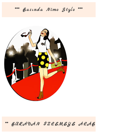
*** Basında Nimo Stylo ***
** BURADAN İZLEMEYE ALABİLİRSİNİZ **