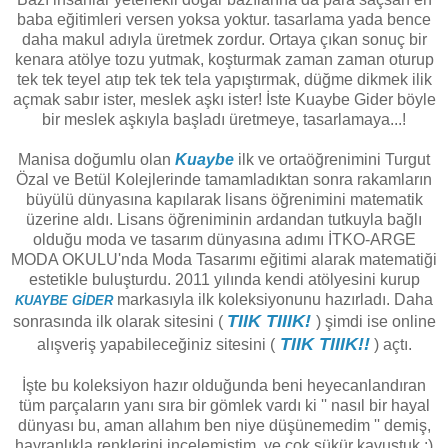
baba eğitimleri versen yoksa yoktur. tasarlama yada bence
daha makul adıyla üretmek zordur. Ortaya çıkan sonuç bir
kenara atölye tozu yutmak, koşturmak zaman zaman oturup
tek tek teyel atıp tek tek tela yapıştırmak, düğme dikmek ilik
açmak sabır ister, meslek aşkı ister! İste Kuaybe Gider böyle
bir meslek aşkıyla başladı üretmeye, tasarlamaya...!
Manisa doğumlu olan
Kuaybe
ilk ve ortaöğrenimini Turgut
Özal ve Betül Kolejlerinde tamamladıktan sonra rakamların
büyülü dünyasına kapılarak lisans öğrenimini matematik
üzerine aldı. Lisans öğreniminin ardandan tutkuyla bağlı
olduğu moda ve tasarım dünyasına adımı İTKO-ARGE
MODA OKULU'nda Moda Tasarımı eğitimi alarak matematiği
estetikle buluşturdu. 2011 yılında kendi atölyesini kurup
markasıyla ilk koleksiyonunu hazırladı. Daha
KUAYBE GİDER
TIIK TIIIK!
sonrasında ilk olarak sitesini (
) şimdi ise online
TIIK TIIIK!!
alışveriş yapabileceğiniz sitesini (
) açtı.
​İşte bu koleksiyon hazır olduğunda beni heyecanlandıran
tüm parçaların yanı sıra bir gömlek vardı ki '' nasıl bir hayal
dünyası bu, aman allahım ben niye düşünemedim '' demiş,
hayranlıkla renklerini incelemiştim. ve çok şükür kavuştuk :)