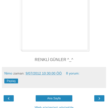
RENKLİ GÜNLER ^_^
Nimo
zaman:
9/07/2012 10:30:00 ÖÖ
8 yorum:
Paylaş
‹
›
Ana Sayfa
Web sürümünü görüntüle