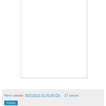
Nimo
zaman:
9/07/2012 01:00:00 ÖS
27 yorum:
Paylaş