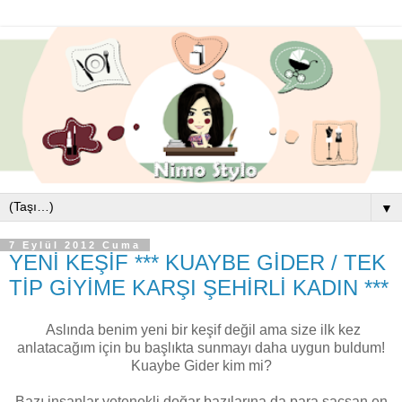
▼
7 Eylül 2012 Cuma
YENİ KEŞİF *** KUAYBE GİDER / TEK
TİP GİYİME KARŞI ŞEHİRLİ KADIN ***
Aslında benim yeni bir keşif değil ama size ilk kez
anlatacağım için bu başlıkta sunmayı daha uygun buldum!
Kuaybe Gider kim mi?
Bazı insanlar yetenekli doğar bazılarına da para saçsan en