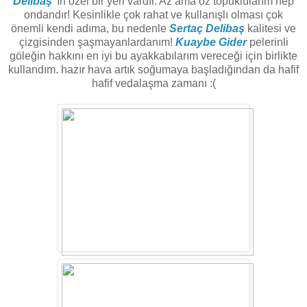
Delibaş
' ın özel bir yeri vardır. Az ama öz topuklularım hep
ondandır! Kesinlikle çok rahat ve kullanışlı olması çok
önemli kendi adıma, bu nedenle
Sertaç Delibaş
kalitesi ve
çizgisinden şaşmayanlardanım!
Kuaybe Gider
pelerinli
göleğin hakkını en iyi bu ayakkabılarım vereceği için birlikte
kullandım. hazır hava artık soğumaya başladığından da hafif
hafif vedalaşma zamanı :(