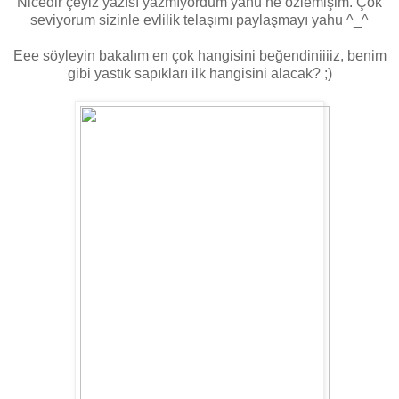
Nicedir çeyiz yazısı yazmıyordum yahu ne özlemişim. Çok
seviyorum sizinle evlilik telaşımı paylaşmayı yahu ^_^
Eee söyleyin bakalım en çok hangisini beğendiniiiiz, benim
gibi yastık sapıkları ilk hangisini alacak? ;)