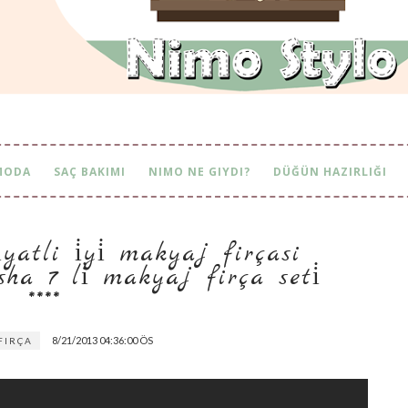
MODA
SAÇ BAKIMI
NIMO NE GIYDI?
DÜĞÜN HAZIRLIĞI
atli i̇yi̇ makyaj firçasi aray
 li̇ makyaj firça seti̇ ****
8/21/2013 04:36:00 ÖS
FIRÇA