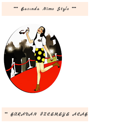
*** Basında Nimo Stylo ***
** BURADAN İZLEMEYE ALABİLİRSİNİZ **