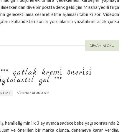
olmadığını düşünerek onlara yedeklenesi kardeşler yapmaya
bilmezken dan diye bir postta denk geldiğim Missha yedili fırça
una gelecekti ama cesaret etme aşaması tabii ki zor. Videoda
çaları kullandıktan sonra yorumlarımı yazabilirim artık çünkü
DEVAMINI OKU
 çatlak kremi̇ öneri̇si̇ lier
lastil gel ***
8/21/2013 01:30:00 ÖS
KREMI
. hamileliğimin ilk 3 ay ayında sadece bebe yağı sonrasında 2
duğum ve önerilen bir marka olunca, denemeye karar verdim.