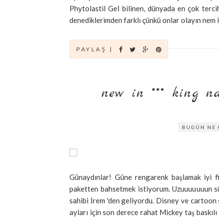
Phytolastil Gel bilinen, dünyada en çok terc
denediklerimden farklı çünkü onlar olayın nem il
PAYLAŞ |
new in *** king nak
BUGÜN NE 
Günaydınlar! Güne rengarenk başlamak iyi fik
paketten bahsetmek istiyorum. Uzuuuuuuun sü
sahibi İrem 'den geliyordu. Disney ve cartoon se
ayları için son derece rahat Mickey taş baskılı