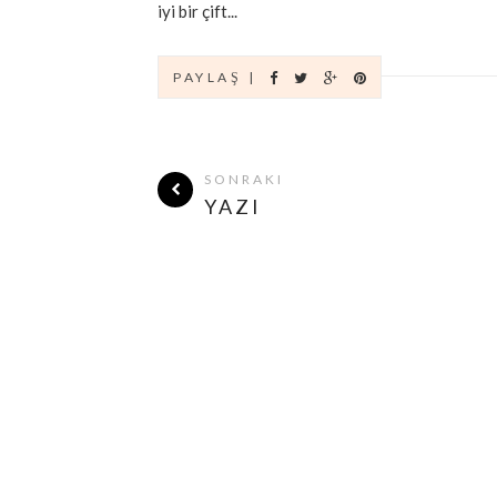
iyi bir çift...
PAYLAŞ |
SONRAKI
YAZI