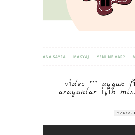
ANA SAYFA
MAKYAJ
YENI NE VAR?
vi̇deo *** uygun fi̇y
anlar i̇çi̇n missha 7
MAKYAJ 