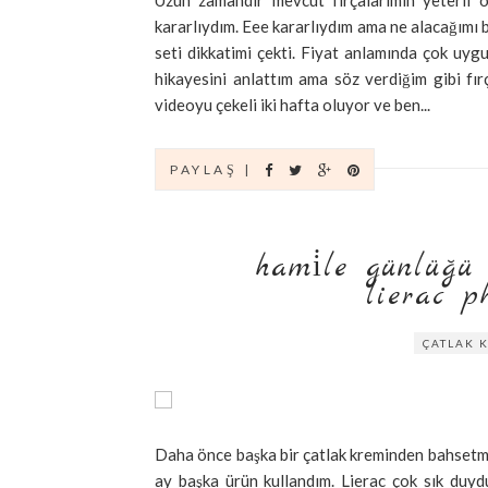
Uzun zamandır mevcut fırçalarımın yeterli 
kararlıydım. Eee kararlıydım ama ne alacağımı 
seti dikkatimi çekti. Fiyat anlamında çok uyg
hikayesini anlattım ama söz verdiğim gibi fır
videoyu çekeli iki hafta oluyor ve ben...
PAYLAŞ |
hami̇le günlüğü ***
ac phyto
ÇATLAK 
Daha önce başka bir çatlak kreminden bahsetmiş
ay başka ürün kullandım. Lierac çok sık duy