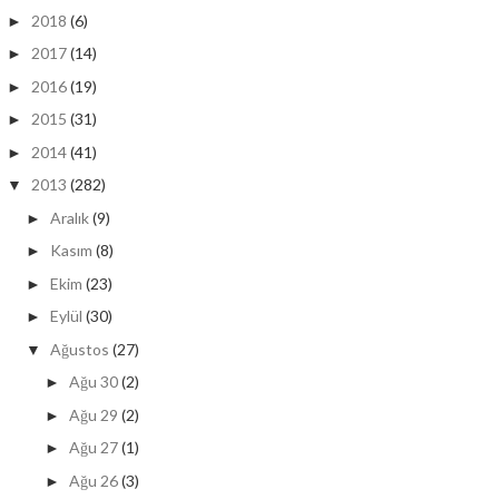
2018
(6)
►
2017
(14)
►
2016
(19)
►
2015
(31)
►
2014
(41)
►
2013
(282)
▼
Aralık
(9)
►
Kasım
(8)
►
Ekim
(23)
►
Eylül
(30)
►
Ağustos
(27)
▼
Ağu 30
(2)
►
Ağu 29
(2)
►
Ağu 27
(1)
►
Ağu 26
(3)
►