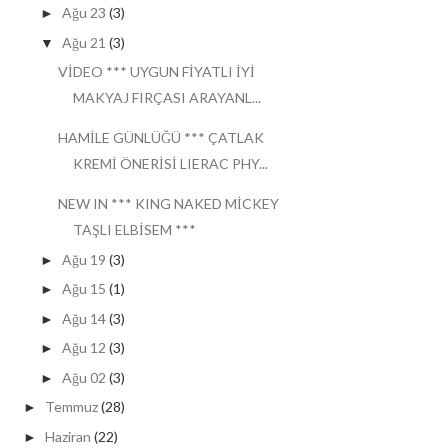
Ağu 23
(3)
►
Ağu 21
(3)
▼
VİDEO *** UYGUN FİYATLI İYİ
MAKYAJ FIRÇASI ARAYANL...
HAMİLE GÜNLÜĞÜ *** ÇATLAK
KREMİ ÖNERİSİ LIERAC PHY...
NEW IN *** KING NAKED MİCKEY
TAŞLI ELBİSEM ***
Ağu 19
(3)
►
Ağu 15
(1)
►
Ağu 14
(3)
►
Ağu 12
(3)
►
Ağu 02
(3)
►
Temmuz
(28)
►
Haziran
(22)
►