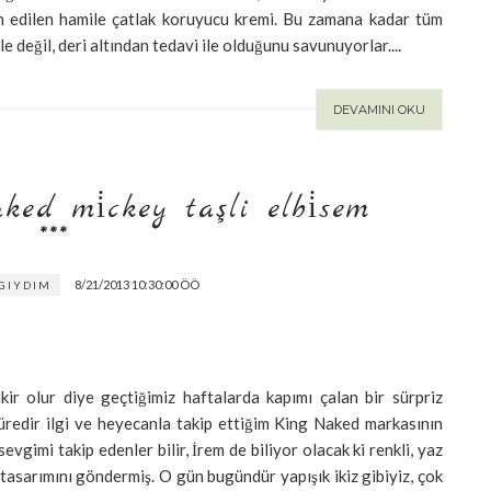
ih edilen hamile çatlak koruyucu kremi. Bu zamana kadar tüm
e değil, deri altından tedavi ile olduğunu savunuyorlar....
DEVAMINI OKU
ed mi̇ckey taşli elbi̇sem **
*
8/21/2013 10:30:00 ÖÖ
GIYDIM
ir olur diye geçtiğimiz haftalarda kapımı çalan bir sürpriz
redir ilgi ve heyecanla takip ettiğim King Naked markasının
vgimi takip edenler bilir, İrem de biliyor olacak ki renkli, yaz
 tasarımını göndermiş. O gün bugündür yapışık ikiz gibiyiz, çok