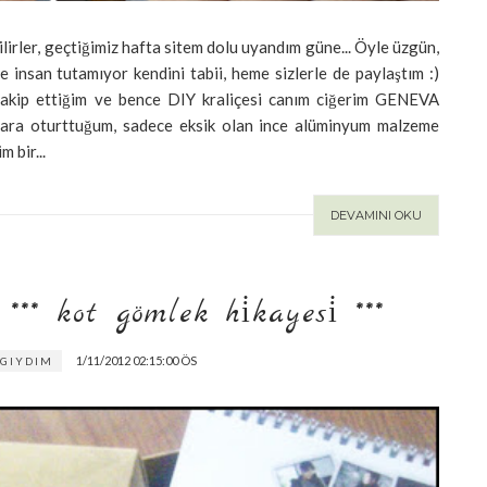
lirler, geçtiğimiz hafta sitem dolu uyandım güne... Öyle üzgün,
nce insan tutamıyor kendini tabii, heme sizlerle de paylaştım :)
 takip ettiğim ve bence DIY kraliçesi canım ciğerim GENEVA
nlara oturttuğum, sadece eksik olan ince alüminyum malzeme
 bir...
DEVAMINI OKU
** kot gömlek hi̇kayesi̇ ***
1/11/2012 02:15:00 ÖS
GIYDIM