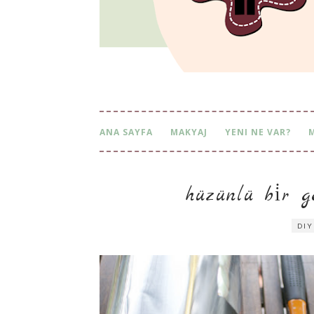
ANA SAYFA
MAKYAJ
YENI NE VAR?
hüzünlü bi̇r ger
DIY