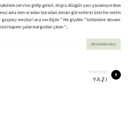
 makinem servise gidip geleli, doğru düzgün yazı yazamıyordum
rsunuz ama ben oradan buradan alınan görsellerin üzerine metin
 geçmez mecburi ara verdiğim '' Ne giydim '' bölümüne devam.
esi kapımı çalan kargodan çıkan ''...
DEVAMINI OKU
ÖNCEKI
YAZI