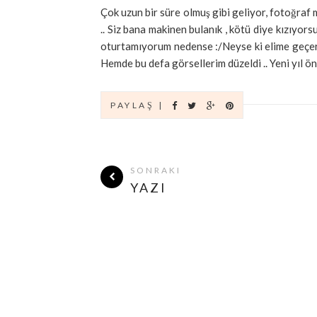
Çok uzun bir süre olmuş gibi geliyor, fotoğraf
.. Siz bana makinen bulanık , kötü diye kızıyo
oturtamıyorum nedense :/Neyse ki elime geçer
Hemde bu defa görsellerim düzeldi .. Yeni yıl önc
PAYLAŞ |
SONRAKI
YAZI