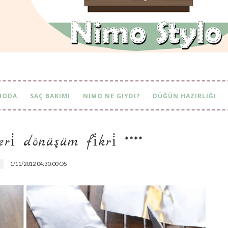
MODA
SAÇ BAKIMI
NIMO NE GIYDI?
DÜĞÜN HAZIRLIĞI
i̇ dönüşüm fi̇kri̇ ****
1/11/2012 04:30:00 ÖS