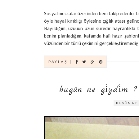
Sosyal mecralar üzerinden beni takip edenler bi
öyle hayal kırıklığı öylesine çığlık atası geli
Bayıldığım, uzuuun uzun süredir hayranlıkla
benim planladığım, kafamda hali hazır şablo
yüzünden bir türlü çekimini gerçekleştiremediğim
PAYLAŞ |
bugün ne gi̇ydi̇m ? *
BUGÜN NE 