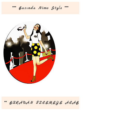
*** Basında Nimo Stylo ***
** BURADAN İZLEMEYE ALABİLİRSİNİZ **