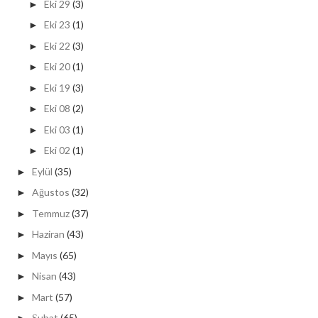
Eki 29
(3)
►
Eki 23
(1)
►
Eki 22
(3)
►
Eki 20
(1)
►
Eki 19
(3)
►
Eki 08
(2)
►
Eki 03
(1)
►
Eki 02
(1)
►
Eylül
(35)
►
Ağustos
(32)
►
Temmuz
(37)
►
Haziran
(43)
►
Mayıs
(65)
►
Nisan
(43)
►
Mart
(57)
►
Şubat
(65)