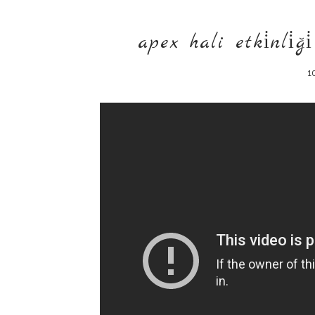
apex hali etki̇nli̇ği̇
10