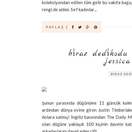
koleksiyondan edilen tüm gelir bu vakıfa bağı
rengi de aldım. Sırf kadınlar...
PAYLAŞ |
bi̇raz dedi̇kodu *
sica b
BİRAZ DED
Şunun şurasında düğünüme 11 güncük kalmışken
ardından dünya evine giren Justin Timberlak
dolara satmış! İngiliz basınından The Daily M
olan düğüne yaklaşık 100 kişinin davete kat
arkadaşlarını davet eden çift,...