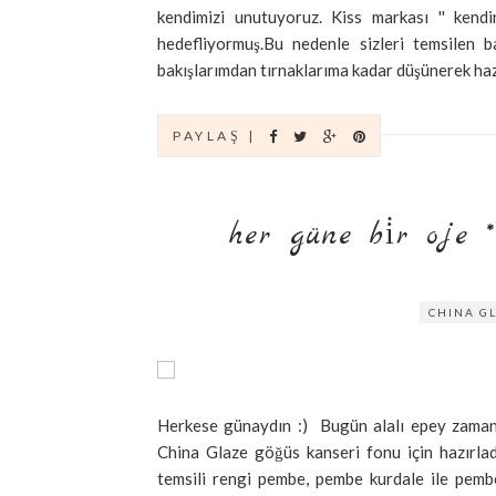
kendimizi unutuyoruz. Kiss markası '' kendi
hedefliyormuş.Bu nedenle sizleri temsilen b
bakışlarımdan tırnaklarıma kadar düşünerek hazırl
PAYLAŞ |
her güne bi̇r oje **
CHINA G
Herkese günaydın :) Bugün alalı epey zaman
China Glaze göğüs kanseri fonu için hazırla
temsili rengi pembe, pembe kurdale ile pemb