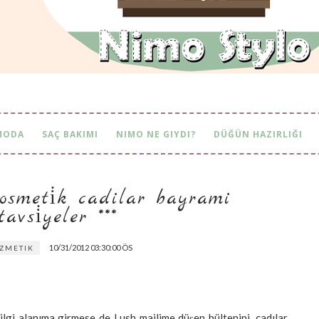
MODA
SAÇ BAKIMI
NIMO NE GIYDI?
DÜĞÜN HAZIRLIĞI
smeti̇k cadilar bayrami ö
avsi̇yeler ***
10/31/2012 03:30:00 ÖS
OZMETIK
lgi alanıma girmese de Lush mailime düşen bültenini, cadılar