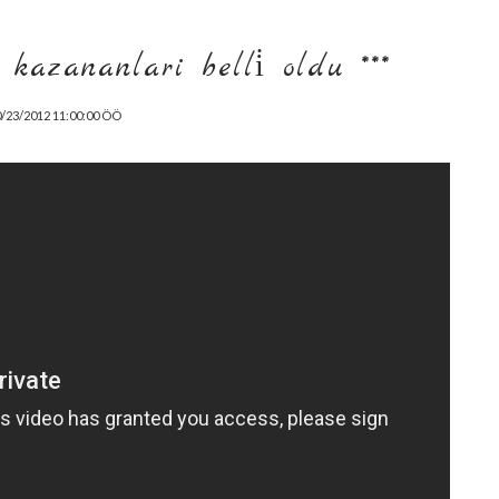
 kazananlari belli̇ oldu ***
/23/2012 11:00:00 ÖÖ