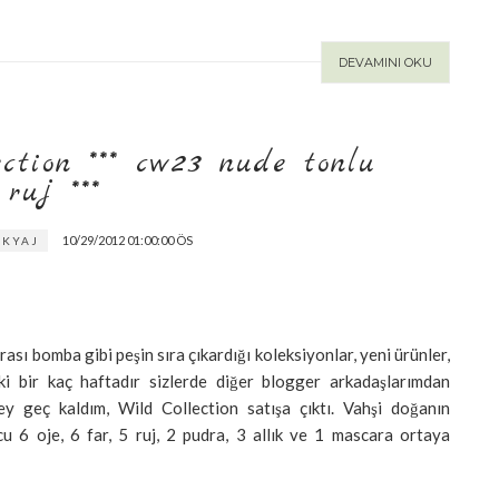
DEVAMINI OKU
ection *** cw23 nude tonlu
ruj ***
10/29/2012 01:00:00 ÖS
AKYAJ
rası bomba gibi peşin sıra çıkardığı koleksiyonlar, yeni ürünler,
lki bir kaç haftadır sizlerde diğer blogger arkadaşlarımdan
y geç kaldım, Wild Collection satışa çıktı. Vahşi doğanın
cu 6 oje, 6 far, 5 ruj, 2 pudra, 3 allık ve 1 mascara ortaya