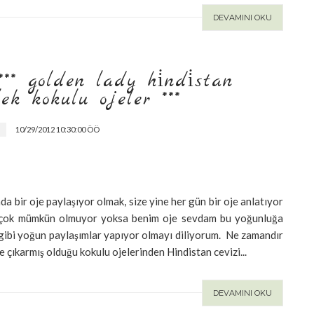
DEVAMINI OKU
* golden lady hi̇ndi̇stan cev
 kokulu ojeler ***
10/29/2012 10:30:00 ÖÖ
K
da bir oje paylaşıyor olmak, size yine her gün bir oje anlatıyor
m çok mümkün olmuyor yoksa benim oje sevdam bu yoğunluğa
gibi yoğun paylaşımlar yapıyor olmayı diliyorum. Ne zamandır
 çıkarmış olduğu kokulu ojelerinden Hindistan cevizi...
DEVAMINI OKU