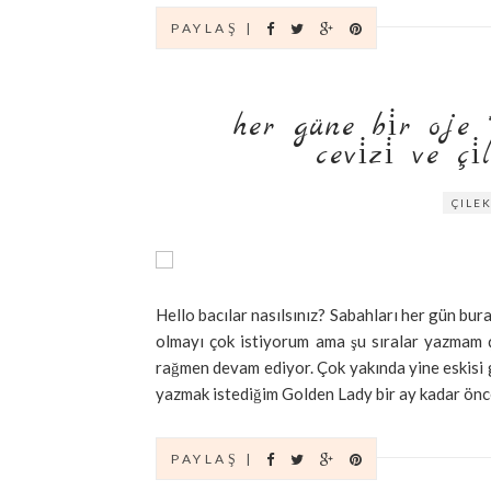
PAYLAŞ |
her güne bi̇r oje **
i̇zi̇ ve çi̇lek
ÇILE
Hello bacılar nasılsınız? Sabahları her gün bura
olmayı çok istiyorum ama şu sıralar yazma
rağmen devam ediyor. Çok yakında yine eskisi 
yazmak istediğim Golden Lady bir ay kadar önce
PAYLAŞ |