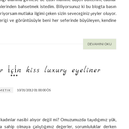
ünlerinden bahsetmek istedim. Biliyorsunuz ki bu blogta basın
riyorsam mutlaka ilgimi çeken sizin seveceğiniz şeyler oluyor.
çeriği ve görüntüsüyle beni her seferinde büyüleyen, kendine
DEVAMINI OKU
i̇çi̇n kiss luxury eyeliner **
*
10/31/2012 01:00:00 ÖS
METIK
 kadınlar nasibi alıyor değil mi? Omuzumuzda taşıdığımız yük,
 sahip olmaya çalıştığımız değerler, sorumluluklar derken