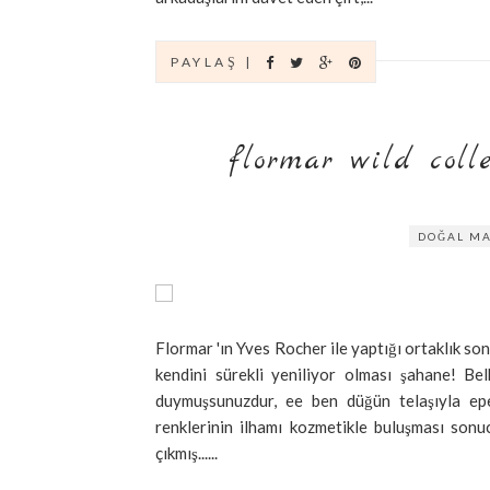
PAYLAŞ |
flormar wild coll
DOĞAL M
Flormar 'ın Yves Rocher ile yaptığı ortaklık son
kendini sürekli yeniliyor olması şahane! Be
duymuşsunuzdur, ee ben düğün telaşıyla epe
renklerinin ilhamı kozmetikle buluşması sonu
çıkmış......