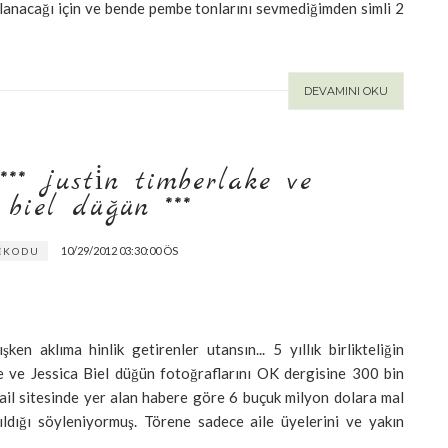
şlanacağı için ve bende pembe tonlarını sevmediğimden simli 2
DEVAMINI OKU
** justi̇n timberlake ve jes
iel düğün ***
10/29/2012 03:30:00 ÖS
İKODU
 aklıma hinlik getirenler utansın... 5 yıllık birlikteliğin
e ve Jessica Biel düğün fotoğraflarını OK dergisine 300 bin
ail sitesinde yer alan habere göre 6 buçuk milyon dolara mal
ıldığı söyleniyormuş. Törene sadece aile üyelerini ve yakın