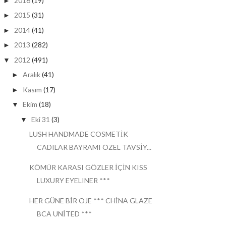
2016
(19)
►
2015
(31)
►
2014
(41)
►
2013
(282)
►
2012
(491)
▼
Aralık
(41)
►
Kasım
(17)
►
Ekim
(18)
▼
Eki 31
(3)
▼
LUSH HANDMADE COSMETİK
CADILAR BAYRAMI ÖZEL TAVSİY...
KÖMÜR KARASI GÖZLER İÇİN KISS
LUXURY EYELINER ***
HER GÜNE BİR OJE *** CHİNA GLAZE
BCA UNİTED ***