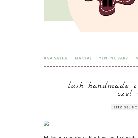
ANA SAYFA
MAKYAJ
YENI NE VAR?
lush handmade co
zel t
BITKISEL K
Malumunuz bugün cadılar bayramı, fazlasıyla i