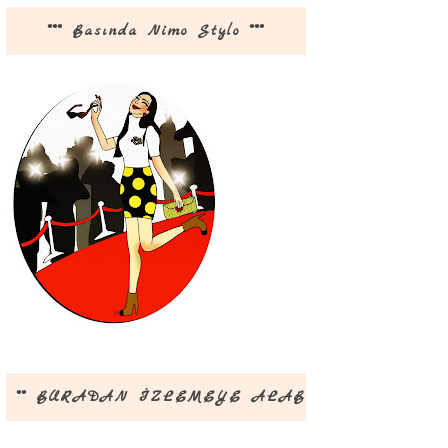
*** Basında Nimo Stylo ***
** BURADAN İZLEMEYE ALABİLİRSİNİZ **