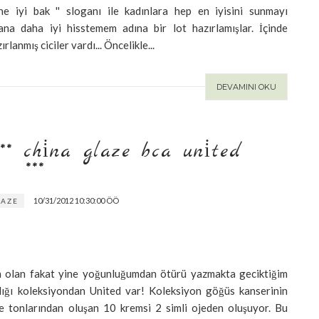
ne iyi bak '' sloganı ile kadınlara hep en iyisini sunmayı
ana daha iyi hisstemem adına bir lot hazırlamışlar. İçinde
anmış ciciler vardı... Öncelikle...
DEVAMINI OKU
* chi̇na glaze bca uni̇ted ***
10/31/2012 10:30:00 ÖÖ
LAZE
 olan fakat yine yoğunluğumdan ötürü yazmakta geciktiğim
dığı koleksiyondan United var! Koleksiyon göğüs kanserinin
e tonlarından oluşan 10 kremsi 2 simli ojeden oluşuyor. Bu