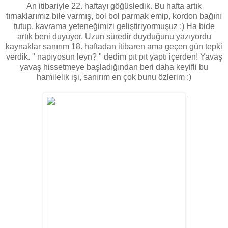
An itibariyle 22. haftayı göğüsledik. Bu hafta artık
tırnaklarımız bile varmış, bol bol parmak emip, kordon bağını
tutup, kavrama yeteneğimizi geliştiriyormuşuz :) Ha bide
artık beni duyuyor. Uzun süredir duyduğunu yazıyordu
kaynaklar sanırım 18. haftadan itibaren ama geçen gün tepki
verdik. " napıyosun leyn? " dedim pıt pıt yaptı içerden! Yavaş
yavaş hissetmeye başladığından beri daha keyifli bu
hamilelik işi, sanırım en çok bunu özlerim :)