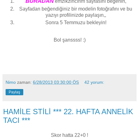
BURADAN
emzikzincirim sayfasını beğenin,
Sayfadan beğendiğiniz bir modelin fotoğrafını ve bu
yazıyı profilinizde paylaşın,,
Sonra 5 Temmuzu bekleyin!
Bol şanssss! :)
Nimo
zaman:
6/28/2013 03:30:00 ÖS
42 yorum:
Paylaş
HAMİLE STİLİ *** 22. HAFTA ANNELİK
TACI ***
Skor hatta 22+0 !