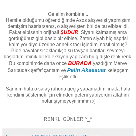
Gelelim kombine...
Hamile olduğumu öğrendiğimde Asos alışverişi yapmıştım
demiştim hatırlarsanız, o alışverişten biri de bu elbise idi.
Fakat elbisenin orijinali
ŞUDUR
. Siyahı kalmamış ama
gördüğünüz gibi basic bir elbise. Zaten siyah hiç esprisi
kalmıyor diye üzerine annelik tacı işledim, nasıl olmuş?
Bide havalar sıcakladıkça şu tavşan bantları sevmeyi
başladım, minik bir koleksiyon yapıcam bu gidişle renk renk.
BURADA
Bu kombinimde daha önce
yazdığım Merve
Pelin Aksesuar
Sarıbudak şeffaf çantam ve
kelepçem
eşlik etti.
Sanırım hala o salaş ruhuna geçiş yapamadım, inatla hala
kendimi süslemek için elimden geleni yapıyorum allahım
nolur şişmeyeyiiiimmm :(
RENKLİ GÜNLER ^_^