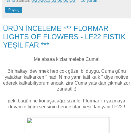
Nimo
zaman:
6/28/2013 01:00:00 ÖS
18 yorum:
Paylaş
ÜRÜN İNCELEME *** FLORMAR
LIGHTS OF FLOWERS - LF22 FISTIK
YEŞİL FAR ***
Melabaaa kızlar meleba Cuma!
Bir haftayı devirmek hep çok güzel bi duygu, Cuma günü
yataktan kalkarken " hadi Nimo yarın tatil kalk " diye motive
ederek kalkabiliyorum ancak, zira Cuma yataktan çıkmak zor
zanaat! :)
peki bugün ne konuşacağız sizinle, Flormar 'ın yazmaya
devam ettiğim serisinin bende olan yeşil farı yani LF22 !