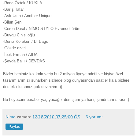
-Rana Öztok / KUKLA
-Barış Tatar
-Aslı Usta / Another Unique
-Bilun Şen
-Ceren Dural / NİMO STYLO
-Evrensel ürüm
-Duygu Cinislioğlu
-Deniz Köreken / Bi Bags
-Gözde azeri
-İpek Erman / AIDA
-Şeyda Ballı / DEVDAS
Bizler hepimiz kol kola verip bu 2 milyon üyeye adetli ve kişiye özel
tasarımlarımızı sunarken,sizlerde blog dünyasından saatler kala bizlere
destek olursanız çok sevinirim :))
Bu heyecanı beraber yaşıyacağız demiştim ya hani, şimdi tam sırası ;)
Nimo
zaman:
12/18/2010 07:25:00 ÖS
6 yorum:
Paylaş