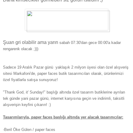
Şuan gri olabilir ama yarın
sabah 07:30'dan gece 00:00'a kadar
rengarenk olacak ;)))
Sadece 19 Aralık Pazar günü
yaklaşık 2 milyon üyesi olan özel alışveriş
sitesi Markafoni'de, paper faces butik tasarımcıları olarak, ürünlerimizi
özel fiyatlarla satışa sunuyoruz!
"Thank God, it' Sunday!" başlığı altında özel tasarım butiklerine ayrılan
tek günde yani pazar günü, internet karşısına geçin ve indirimli, taksitli
alışverişin keyfini çıkarın! :)
Tasarımlarıyla, paper faces başlığı altında yer alacak tasarımcılar:
-Beril Öke Gülen / paper faces