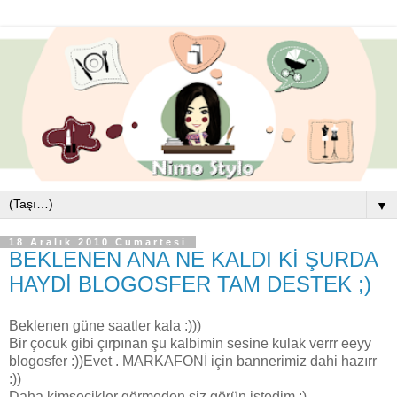
▼
18 Aralık 2010 Cumartesi
BEKLENEN ANA NE KALDI Kİ ŞURDA
HAYDİ BLOGOSFER TAM DESTEK ;)
Beklenen güne saatler kala :)))
Bir çocuk gibi çırpınan şu kalbimin sesine kulak verrr eeyy
blogosfer :))Evet . MARKAFONİ için bannerimiz dahi hazırr
:))
Daha kimsecikler görmeden siz görün istedim ;)