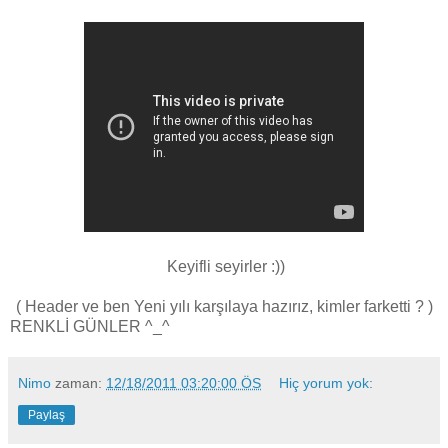
Keyifli seyirler :))
( Header ve ben Yeni yılı karşılaya hazırız, kimler farketti ? )
RENKLİ GÜNLER ^_^
Nimo
zaman:
12/18/2011 03:20:00 ÖS
Hiç yorum yok:
Paylaş