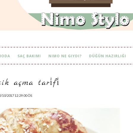
MODA
SAÇ BAKIMI
NIMO NE GIYDI?
DÜĞÜN HAZIRLIĞI
k açma tari̇fi̇
2/10/2017 12:29:00 ÖS