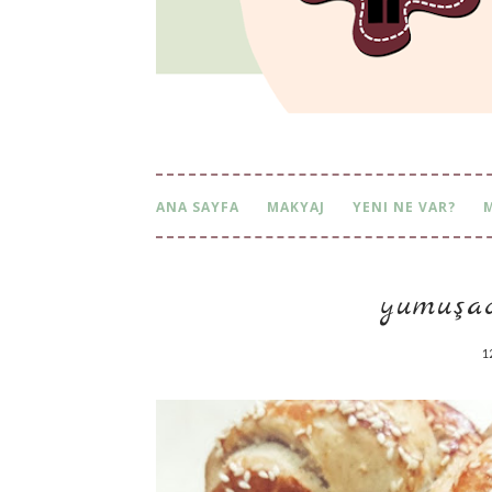
ANA SAYFA
MAKYAJ
YENI NE VAR?
yumuşaci
1