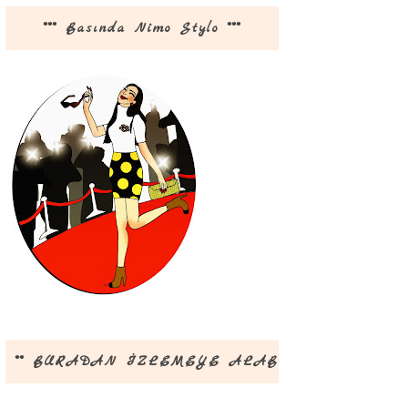
*** Basında Nimo Stylo ***
** BURADAN İZLEMEYE ALABİLİRSİNİZ **