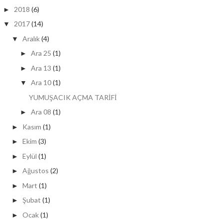
2018
(6)
►
2017
(14)
▼
Aralık
(4)
▼
Ara 25
(1)
►
Ara 13
(1)
►
Ara 10
(1)
▼
YUMUŞACIK AÇMA TARİFİ
Ara 08
(1)
►
Kasım
(1)
►
Ekim
(3)
►
Eylül
(1)
►
Ağustos
(2)
►
Mart
(1)
►
Şubat
(1)
►
Ocak
(1)
►