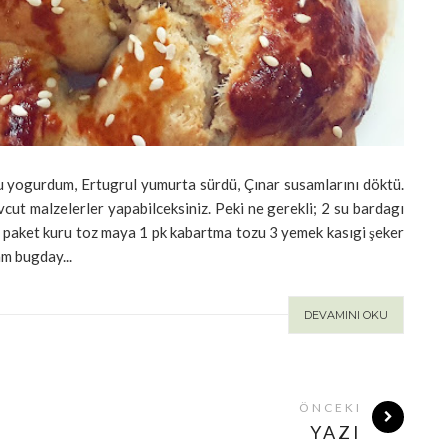
u yogurdum, Ertugrul yumurta sürdü, Çınar susamlarını döktü.
t malzelerler yapabilceksiniz. Peki ne gerekli; 2 su bardagı
 1 paket kuru toz maya 1 pk kabartma tozu 3 yemek kasıgi şeker
am bugday...
DEVAMINI OKU
ÖNCEKI
YAZI