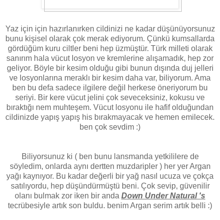
Yaz için için hazırlanırken cildinizi ne kadar düşünüyorsunuz
bunu kişisel olarak çok merak ediyorum. Çünkü kumsallarda
gördüğüm kuru ciltler beni hep üzmüştür. Türk milleti olarak
sanırım hala vücut losyon ve kremlerine alışamadık, hep zor
geliyor. Böyle bir kesim olduğu gibi bunun dışında duj jelleri
ve losyonlarına meraklı bir kesim daha var, biliyorum. Ama
ben bu defa sadece ilgilere değil herkese öneriyorum bu
seriyi. Bir kere vücut jelini çok seveceksiniz, kokusu ve
bıraktığı nem muhteşem. Vücut losyonu ile hafif olduğundan
cildinizde yapış yapış his bırakmayacak ve hemen emilecek.
ben çok sevdim :)
Biliyorsunuz ki ( ben bunu lansmanda yetkililere de
söyledim, onlarda aynı dertten muzdaripler ) her yer Argan
yağı kaynıyor. Bu kadar değerli bir yağ nasıl ucuza ve çokça
satılıyordu, hep düşündürmüştü beni. Çok sevip, güvenilir
olanı bulmak zor iken bir anda
Down Under Natural 's
tecrübesiyle artık son buldu. benim Argan serim artık belli :)