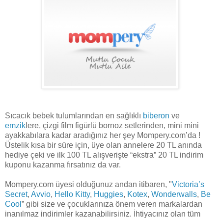
Sıcacık bebek tulumlarından en sağlıklı
biberon
ve
emzik
lere, çizgi film figürlü bornoz setlerinden, mini mini
ayakkabılara kadar aradığınız her şey Mompery.com’da !
Üstelik kısa bir süre için, üye olan annelere 20 TL anında
hediye çeki ve ilk 100 TL alışverişte “ekstra” 20 TL indirim
kuponu kazanma fırsatınız da var.
Mompery.com üyesi olduğunuz andan itibaren, "
Victoria’s
Secret
,
Avvio
,
Hello Kitty
,
Huggies
,
Kotex
,
Wonderwalls
,
Be
Cool
” gibi size ve çocuklarınıza önem veren markalardan
inanılmaz indirimler kazanabilirsiniz. İhtiyacınız olan tüm