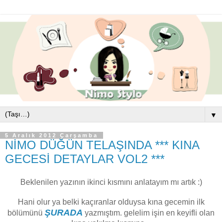
▼
5 Aralık 2012 Çarşamba
NİMO DÜĞÜN TELAŞINDA *** KINA
GECESİ DETAYLAR VOL2 ***
Beklenilen yazının ikinci kısmını anlatayım mı artık :)
Hani olur ya belki kaçıranlar olduysa kına gecemin ilk
ŞURADA
bölümünü
yazmıştım. gelelim işin en keyifli olan