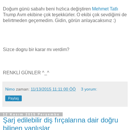
Doğum günü sabahı beni hızlıca değiştiren
Mehmet Tatlı
Trump Avm ekibine çok teşekkürler. O ekibi çok sevdiğimi de
belirtmeden geçemedim. Gidin, görün anlayacaksınız :)
Sizce dogru bir karar mı verdim?
RENKLİ GÜNLER ^_^
Nimo
zaman:
11/13/2015 11:11:00 ÖÖ
3 yorum:
Paylaş
12 Kasım 2015 Perşembe
Şarj edilebilir diş fırçalarına dair doğru
bilinen yanlışlar