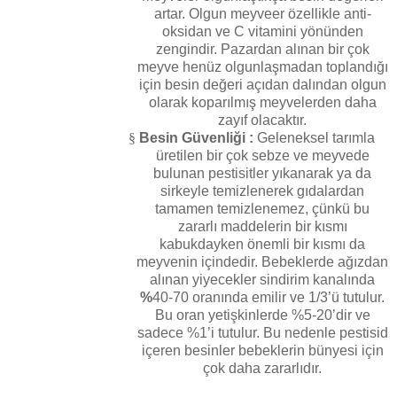
artar. Olgun meyveer özellikle anti-
oksidan ve C vitamini yönünden
zengindir. Pazardan alınan bir çok
meyve henüz olgunlaşmadan toplandığı
için besin değeri açıdan dalından olgun
olarak koparılmış meyvelerden daha
zayıf olacaktır.
§
Besin Güvenliği :
Geleneksel tarımla
üretilen bir çok sebze ve meyvede
bulunan pestisitler yıkanarak ya da
sirkeyle temizlenerek gıdalardan
tamamen temizlenemez, çünkü bu
zararlı maddelerin bir kısmı
kabukdayken önemli bir kısmı da
meyvenin içindedir. Bebeklerde ağızdan
alınan yiyecekler sindirim kanalında
%
40-70 oranında emilir ve 1/3’ü tutulur.
Bu oran yetişkinlerde %5-20’dir ve
sadece %1’i tutulur. Bu nedenle pestisid
içeren besinler bebeklerin bünyesi için
çok daha zararlıdır.