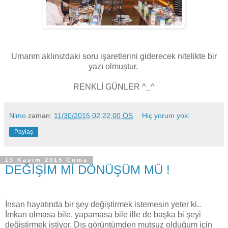
Umarım aklınızdaki soru işaretlerini giderecek nitelikte bir
yazı olmuştur.
RENKLİ GÜNLER ^_^
Nimo
zaman:
11/30/2015 02:22:00 ÖS
Hiç yorum yok:
Paylaş
13 Kasım 2015 Cuma
DEĞİŞİM Mİ DÖNÜŞÜM MÜ !
İnsan hayatında bir şey değiştirmek istemesin yeter ki..
İmkan olmasa bile, yapamasa bile ille de başka bi şeyi
değiştirmek istiyor. Dış görüntümden mutsuz olduğum için