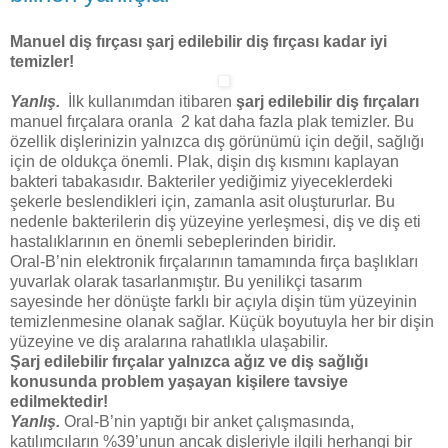
Manuel diş fırçası şarj edilebilir diş fırçası kadar iyi
temizler!
Yanlış.
İlk kullanımdan itibaren
şarj edilebilir diş fırçaları
manuel fırçalara oranla 2 kat daha fazla plak temizler. Bu
özellik dişlerinizin yalnızca dış görünümü için değil, sağlığı
için de oldukça önemli. Plak, dişin dış kısmını kaplayan
bakteri tabakasıdır. Bakteriler yediğimiz yiyeceklerdeki
şekerle beslendikleri için, zamanla asit oluştururlar. Bu
nedenle bakterilerin diş yüzeyine yerleşmesi, diş ve diş eti
hastalıklarının en önemli sebeplerinden biridir.
Oral-B’nin elektronik fırçalarının tamamında fırça başlıkları
yuvarlak olarak tasarlanmıştır. Bu yenilikçi tasarım
sayesinde her dönüşte farklı bir açıyla dişin tüm yüzeyinin
temizlenmesine olanak sağlar. Küçük boyutuyla her bir dişin
yüzeyine ve diş aralarına rahatlıkla ulaşabilir.
Şarj edilebilir fırçalar yalnızca ağız ve diş sağlığı
konusunda problem yaşayan kişilere tavsiye
edilmektedir!
Yanlış.
Oral-B’nin yaptığı bir anket çalışmasında,
katılımcıların %39’unun ancak dişleriyle ilgili herhangi bir