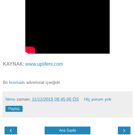
KAYNAK:
www.uplifers.com
Bir
boomads
advertorial içeriğidir.
Nimo
zaman:
11/12/2015 08:45:00 ÖS
Hiç yorum yok:
Paylaş
‹
›
Ana Sayfa