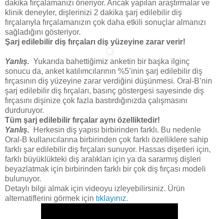
dakika fırçalamanızı öneriyor. Ancak yapılan araştırmalar ve
klinik deneyler, dişlerinizi 2 dakika şarj edilebilir diş
fırçalarıyla fırçalamanızın çok daha etkili sonuçlar almanızı
sağladığını gösteriyor.
Şarj edilebilir diş fırçaları diş yüzeyine zarar verir!
Yanlış.
Yukarıda bahettiğimiz anketin bir başka ilginç
sonucu da, anket katılımcılarının %5’inin şarj edilebilir diş
fırçasının diş yüzeyine zarar verdiğini düşünmesi. Oral-B’nin
şarj edilebilir diş fırçaları, basınç göstergesi sayesinde diş
fırçasını dişinize çok fazla bastırdığınızda çalışmasını
durduruyor.
Tüm şarj edilebilir fırçalar aynı özelliktedir!
Yanlış.
Herkesin diş yapısı birbirinden farklı. Bu nedenle
Oral-B kullanıcılarına birbirinden çok farklı özelliklere sahip
farklı şar edilebilir diş fırçaları sunuyor. Hassas dişetleri için,
farklı büyüklükteki diş aralıkları için ya da sararmış dişleri
beyazlatmak için birbirinden farklı bir çok diş fırçası modeli
bulunuyor.
Detaylı bilgi almak için videoyu izleyebilirsiniz. Ürün
alternatiflerini görmek için
tıklayınız.