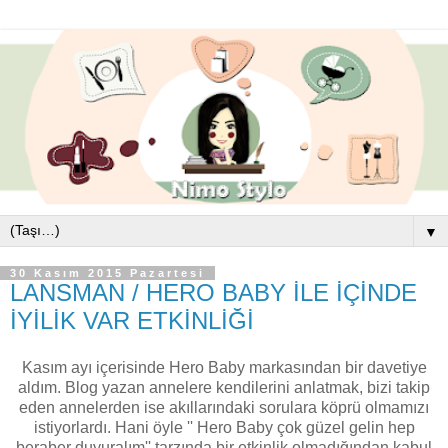
▼
30 Kasım 2015 Pazartesi
LANSMAN / HERO BABY İLE İÇİNDE
İYİLİK VAR ETKİNLİĞİ
Kasım ayı içerisinde Hero Baby markasından bir davetiye
aldım. Blog yazan annelere kendilerini anlatmak, bizi takip
eden annelerden ise akıllarındaki sorulara köprü olmamızı
istiyorlardı. Hani öyle '' Hero Baby çok güzel gelin hep
beraber duyuralım'' tarzında bir etkinlik olmadığından kabul