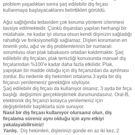
problem yaşadıktan sonra şarj edilebilir diş fırçası
kullanmaya başlayacaklarını belirttikleri görüldü.
Ağız sağlığında tedaviden çok koruma yöntemi izlenmesi
tavsiye edilmektedir. Çünkü dışarıdan yapılan herhangi bir
müdahale, ne kadar iyi olursa olsun kendi dişinizin sağladığı
rahatlığı ve fonksiyonelliği sağlamaz. Dişleri korumanın en
önemli yolu, ağız ve diş problemlerinin bir numaralı
sorumlusu olan plak tabakasını ortadan kaldırmaktır. Şarj
edilebilir diş fırçaları, plak temizliği konusunda manuel diş
fırçalarından %100’e kadar daha fazla etkilidir. Plak,
yapışkan bir madde olduğu için diş fırçanızdan da ayrılması
zordur. Bu nedenle diş hekimleri ortalama 3 ayda bir diş
fırçanızı yenilemeniz gerektiğini söylüyor.
Şarj edilebilir diş fırçası da kullanıyor olsanız, 3 ayda bir fırça
başlığı değişimini gerçekleştirmek durumundasınız. Oral-B,
elektronik diş fırçanızı kolayca yenilemeniz için
değiştirilebilir başlıklarla size sunuyor.
Nasıl bir diş fırçası kullanıyor olursanız olun, diş
fırçalama süreniz aynı olduğu için aynı etkiyi
yakalayabilirsiniz!
Yanlış.
Diş hekimleri, dişlerinizi günde en az iki kez, 2