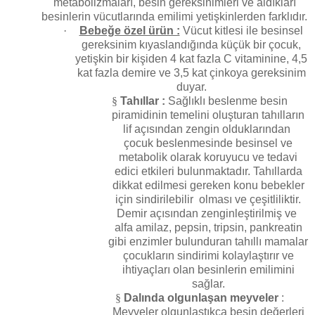
metabolizmaları, besin gereksinimleri ve aldıkları
besinlerin vücutlarında emilimi yetişkinlerden farklıdır.
·
Bebeğe özel ürün :
Vücut kitlesi ile besinsel
gereksinim kıyaslandığında küçük bir çocuk,
yetişkin bir kişiden 4 kat fazla C vitaminine, 4,5
kat fazla demire ve 3,5 kat çinkoya gereksinim
duyar.
§
Tahıllar :
Sağlıklı beslenme besin
piramidinin temelini oluşturan tahılların
lif açısından zengin olduklarından
çocuk beslenmesinde besinsel ve
metabolik olarak koruyucu ve tedavi
edici etkileri bulunmaktadır. Tahıllarda
dikkat edilmesi gereken konu bebekler
için sindirilebilir olması ve çeşitliliktir.
Demir açısından zenginleştirilmiş ve
alfa amilaz, pepsin, tripsin, pankreatin
gibi enzimler bulunduran tahıllı mamalar
çocukların sindirimi kolaylaştırır ve
ihtiyaçları olan besinlerin emilimini
sağlar.
§
Dalında olgunlaşan meyveler
:
Meyveler olgunlaştıkça besin değerleri