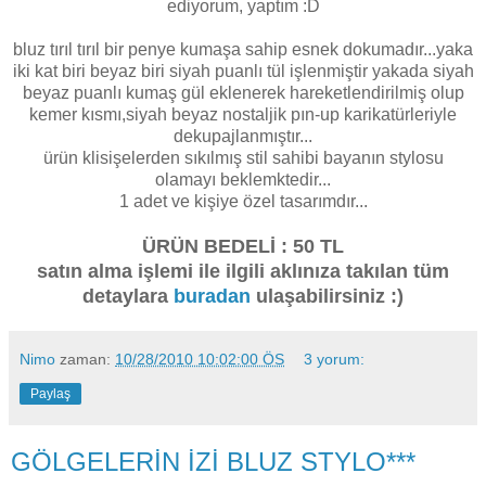
ediyorum, yaptım :D
bluz tırıl tırıl bir penye kumaşa sahip esnek dokumadır...yaka
iki kat biri beyaz biri siyah puanlı tül işlenmiştir yakada siyah
beyaz puanlı kumaş gül eklenerek hareketlendirilmiş olup
kemer kısmı,siyah beyaz nostaljik pın-up karikatürleriyle
dekupajlanmıştır...
ürün klisişelerden sıkılmış stil sahibi bayanın stylosu
olamayı beklemktedir...
1 adet ve kişiye özel tasarımdır...
ÜRÜN BEDELİ : 50 TL
satın alma işlemi ile ilgili aklınıza takılan tüm
detaylara
buradan
ulaşabilirsiniz :)
Nimo
zaman:
10/28/2010 10:02:00 ÖS
3 yorum:
Paylaş
GÖLGELERİN İZİ BLUZ STYLO***