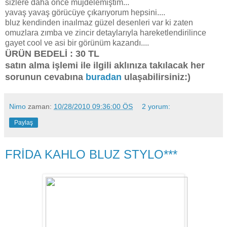
sizlere daha önce müjdelemiştim...
yavaş yavaş görücüye çıkarıyorum hepsini....
bluz kendinden inaılmaz güzel desenleri var ki zaten
omuzlara zımba ve zincir detaylarıyla hareketlendirilince
gayet cool ve asi bir görünüm kazandı....
ÜRÜN BEDELİ : 30 TL
satın alma işlemi ile ilgili aklınıza takılacak her
sorunun cevabına
buradan
ulaşabilirsiniz:)
Nimo
zaman:
10/28/2010 09:36:00 ÖS
2 yorum:
Paylaş
FRİDA KAHLO BLUZ STYLO***