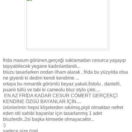
frida masum görünen,gerçeği saklamadan cesurca yaşayıp
taşıyabilecek yegane kadınlardandı...
bluzu tasarlarken ondan ilham alarak , frida bu yüzyılda olsa
ne giyerdi ki dedim kendi kendime ...
ortaya bu romantik görümlü beyaz yakalı,fistolu , dantelli,
puanlı tüllü ve tabi ki cameolu bluz stylo çıktı....
EN AZ FRİDA KADAR CESUR CÖMERT GERÇEKÇİ
KENDİNE ÖZGÜ BAYANLAR İÇİN....
ürünlerimin hepsi klişelerden sıkılmış,pişti olmaktan nefret
eden stil sahibi bayanlar için tasarlanmış 1 adet
bluzlerdir..2si başka kimsede olmayacaktır...
:)
sadece size özel...