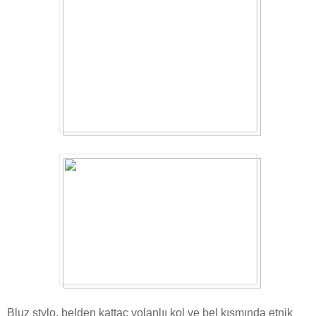
Bluz stylo, belden kattaç volanlıı kol ve bel kısmında etnik