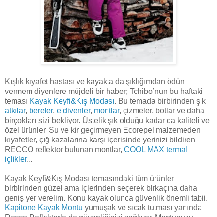
Kışlık kıyafet hastası ve kayakta da şıklığımdan ödün
vermem diyenlere müjdeli bir haber; Tchibo’nun bu haftaki
teması
Kayak Keyfi&Kış Modası
. Bu temada birbirinden şık
atkılar
,
bereler
,
eldivenler
,
montlar
, çizmeler, botlar ve daha
birçokları sizi bekliyor. Üstelik şık olduğu kadar da kaliteli ve
özel ürünler. Su ve kir geçirmeyen Ecorepel malzemeden
kıyafetler, çığ kazalarına karşı içerisinde yerinizi bildiren
RECCO reflektor bulunan montlar,
COOL MAX termal
içlikler
...
Kayak Keyfi&Kış Modası temasındaki tüm ürünler
birbirinden güzel ama içlerinden seçerek birkaçına daha
geniş yer verelim. Konu kayak olunca güvenlik önemli tabii.
Kapitone Kayak Montu
yumuşak ve sıcak tutması yanında