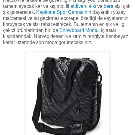
Recco Reflektorle de güvenliğinizi sağlıyor. Montunuzu
tamamlayacak kar ve kış motifli
eldiven
,
atkı
ve
bere
sizi çok
şık gösterecek.
Kapitone Spor Çantasının
dayanıklı yüzey
malzemesi ve su geçirmez ecorepel özelliği de eşyalarınızı
koruyacak ve sizi rahat ettirecek. Bu temanın en şık ve ilgi
çekici ürünlerinden biri de
Snowboard Montu
. İç astar
kısımlarındaki Norveç deseni ve kırmızı rengiyle bembeyaz
karlar üzerinde son moda görüneceksiniz.