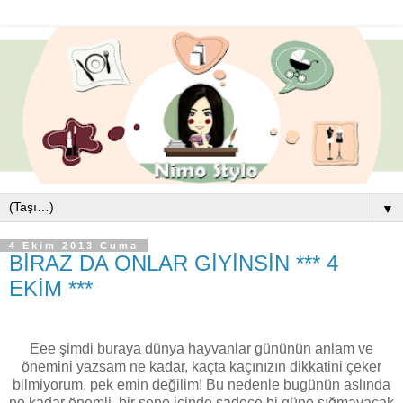
▼
4 Ekim 2013 Cuma
BİRAZ DA ONLAR GİYİNSİN *** 4
EKİM ***
Eee şimdi buraya dünya hayvanlar gününün anlam ve
önemini yazsam ne kadar, kaçta kaçınızın dikkatini çeker
bilmiyorum, pek emin değilim! Bu nedenle bugünün aslında
ne kadar önemli, bir sene içinde sadece bi güne sığmayacak