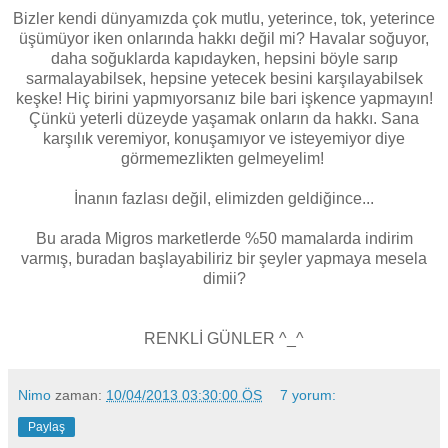
Bizler kendi dünyamızda çok mutlu, yeterince, tok, yeterince
üşümüyor iken onlarında hakkı değil mi? Havalar soğuyor,
daha soğuklarda kapıdayken, hepsini böyle sarıp
sarmalayabilsek, hepsine yetecek besini karşılayabilsek
keşke! Hiç birini yapmıyorsanız bile bari işkence yapmayın!
Çünkü yeterli düzeyde yaşamak onların da hakkı. Sana
karşılık veremiyor, konuşamıyor ve isteyemiyor diye
görmemezlikten gelmeyelim!
İnanın fazlası değil, elimizden geldiğince...
Bu arada Migros marketlerde %50 mamalarda indirim
varmış, buradan başlayabiliriz bir şeyler yapmaya mesela
dimii?
RENKLİ GÜNLER ^_^
Nimo
zaman:
10/04/2013 03:30:00 ÖS
7 yorum:
Paylaş