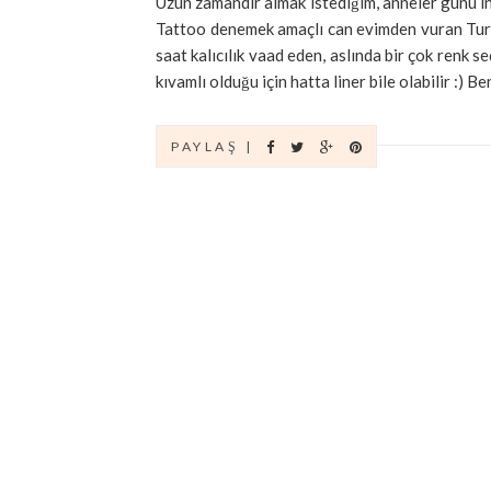
Uzun zamandır almak istediğim, anneler günü in
Tattoo denemek amaçlı can evimden vuran Turq
saat kalıcılık vaad eden, aslında bir çok renk s
kıvamlı olduğu için hatta liner bile olabilir :) Be
PAYLAŞ |