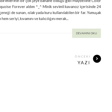
dirimlerinin bir çok şeye bahane olduğu gibi Maybelline Color
uoise Forever aldım ^_^ Minik sevimli kavanoz içerisinde 24
eçeneği de sunan, ıslak yada kuru kullanılabilen bir far. Yumuşak
n hem seriyi, kıvamını ve kalıcılığını merak...
DEVAMINI OKU
ÖNCEKI
YAZI