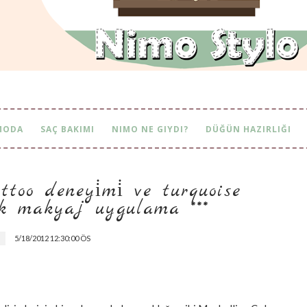
MODA
SAÇ BAKIMI
NIMO NE GIYDI?
DÜĞÜN HAZIRLIĞI
too deneyi̇mi̇ ve turquoise fo
k makyaj uygulama ***
5/18/2012 12:30:00 ÖS