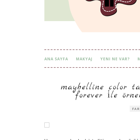
ANA SAYFA
MAKYAJ
YENI NE VAR?
maybelline color tat
rever i̇le örne
FAR