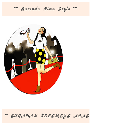
*** Basında Nimo Stylo ***
** BURADAN İZLEMEYE ALABİLİRSİNİZ **