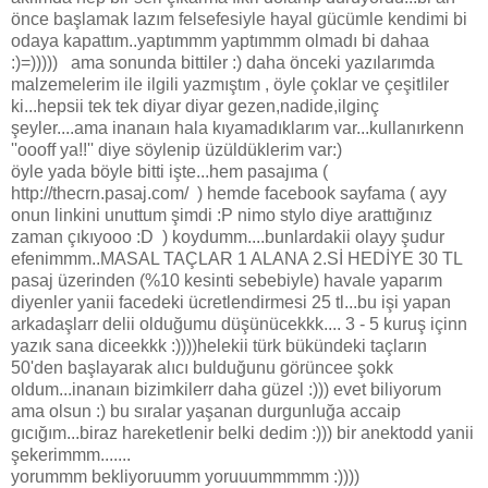
önce başlamak lazım felsefesiyle hayal gücümle kendimi bi
odaya kapattım..yaptımmm yaptımmm olmadı bi dahaa
:)=))))) ama sonunda bittiler :) daha önceki yazılarımda
malzemelerim ile ilgili yazmıştım , öyle çoklar ve çeşitliler
ki...hepsii tek tek diyar diyar gezen,nadide,ilginç
şeyler....ama inanaın hala kıyamadıklarım var...kullanırkenn
''oooff ya!!'' diye söylenip üzüldüklerim var:)
öyle yada böyle bitti işte...hem pasajıma (
http://thecrn.pasaj.com/ ) hemde facebook sayfama ( ayy
onun linkini unuttum şimdi :P nimo stylo diye arattığınız
zaman çıkıyooo :D ) koydumm....bunlardakii olayy şudur
efenimmm..MASAL TAÇLAR 1 ALANA 2.Sİ HEDİYE 30 TL
pasaj üzerinden (%10 kesinti sebebiyle) havale yaparım
diyenler yanii facedeki ücretlendirmesi 25 tl...bu işi yapan
arkadaşlarr delii olduğumu düşünücekkk.... 3 - 5 kuruş içinn
yazık sana diceekkk :))))helekii türk bükündeki taçların
50'den başlayarak alıcı bulduğunu görüncee şokk
oldum...inanaın bizimkilerr daha güzel :))) evet biliyorum
ama olsun :) bu sıralar yaşanan durgunluğa accaip
gıcığım...biraz hareketlenir belki dedim :))) bir anektodd yanii
şekerimmm.......
yorummm bekliyoruumm yoruuummmmm :))))