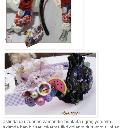
aslındaaa uzunnnn zamandırr bunlarla uğraşıyorumm....
aklımda hep bir seri çıkarma fikri dolanıp duruyordu...bi an