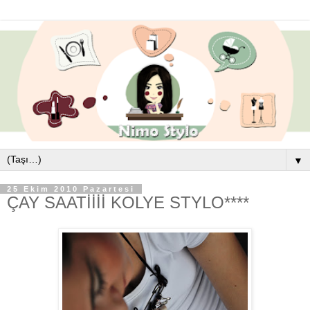
▼
25 Ekim 2010 Pazartesi
ÇAY SAATİİİİ KOLYE STYLO****