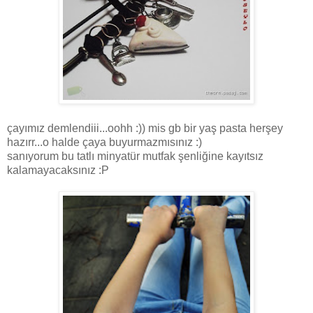
çayımız demlendiii...oohh :)) mis gb bir yaş pasta herşey
hazırr...o halde çaya buyurmazmısınız :)
sanıyorum bu tatlı minyatür mutfak şenliğine kayıtsız
kalamayacaksınız :P