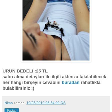
ÜRÜN BEDELİ :25 TL
satın alma detayları ile ilgili aklınıza takılabilecek
her hangi birşeyin cevabını
buradan
rahatlıkla
bulabilirsiniz :)
Nimo
zaman:
10/25/2010 08:54:00 ÖS
Paylaş