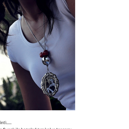
i......