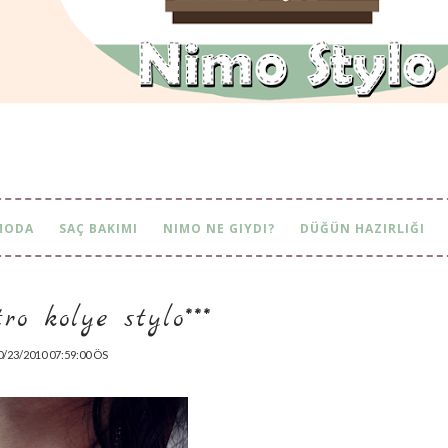
MODA
SAÇ BAKIMI
NIMO NE GIYDI?
DÜĞÜN HAZIRLIĞI
tro kolye stylo***
0/23/2010 07:59:00 ÖS