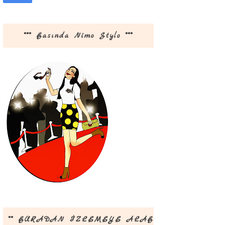
*** Basında Nimo Stylo ***
** BURADAN İZLEMEYE ALABİLİRSİNİZ **