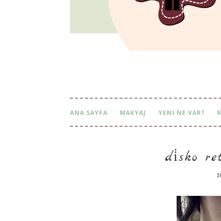
ANA SAYFA
MAKYAJ
YENI NE VAR?
di̇sko re
1