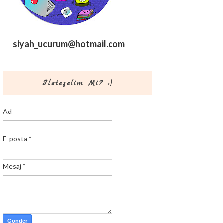
siyah_ucurum@hotmail.com
İleteşelim Mi? :)
Ad
E-posta
*
Mesaj
*