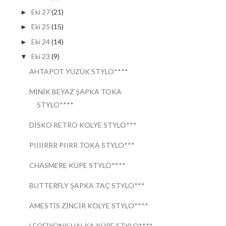
Eki 27
(21)
►
Eki 25
(15)
►
Eki 24
(14)
►
Eki 23
(9)
▼
AHTAPOT YÜZÜK STYLO****
MİNİK BEYAZ ŞAPKA TOKA
STYLO****
DİSKO RETRO KOLYE STYLO***
PIIIIRRR PIIRR TOKA STYLO***
CHASMERE KÜPE STYLO****
BUTTERFLY ŞAPKA TAÇ STYLO***
AMESTİS ZİNCİR KOLYE STYLO****
LEOFİYONK HALKA KÜPE STYLO****