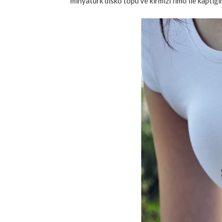
minyatürk disko topu ve kırmızı fimo ile kaptığım