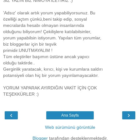
SİZ YAZIN BİZ NİMOYA İLETİRİZ :)
'Adsız' olarak artık yorum yapabiliyorsunuz. Bu
özelliği açtım çünkü,beni takip edip, sosyal
mecralarda hesabı olmayan insanlarında
olduğunu biliyorum! Çekilişlere katılabilsinler,
yorum yapabilsin istiyorum. Yapılan tüm yorumlar,
biz bloggerlar için bir teşvik
primidir.UNUTMAYALIM !
Tüm eleştiriler başımın üstüne ancak yapıcı
olduğu taktirde..
Gerginlik yaratacak, kırıcı, kişi ve kurumlara saldırı
potansiyeli olan hiç bir yorum yayınlamayacaktır.
YORUM YAPARAK AYIRDIĞIN VAKİT İÇİN ÇOK
TEŞEKKÜRLER :)
‹
›
Ana Sayfa
Web sürümünü görüntüle
Blogger
tarafından desteklenmektedir.