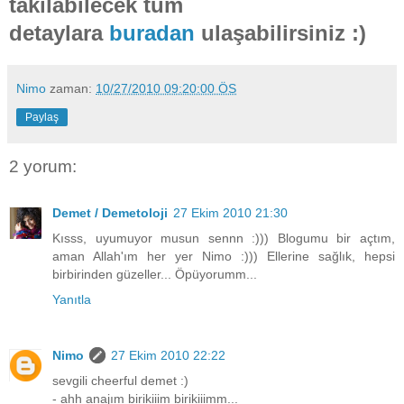
takılabilecek tüm
detaylara
buradan
ulaşabilirsiniz :)
Nimo
zaman:
10/27/2010 09:20:00 ÖS
Paylaş
2 yorum:
Demet / Demetoloji
27 Ekim 2010 21:30
Kısss, uyumuyor musun sennn :))) Blogumu bir açtım,
aman Allah'ım her yer Nimo :))) Ellerine sağlık, hepsi
birbirinden güzeller... Öpüyorumm...
Yanıtla
Nimo
27 Ekim 2010 22:22
sevgili cheerful demet :)
- ahh anajım birikiiim birikiiimm...