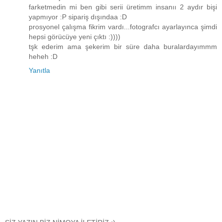
farketmedin mi ben gibi serii üretimm insanıı 2 aydır bişi
yapmıyor :P sipariş dışındaa :D
prosyonel çalışma fikrim vardı...fotografcı ayarlayınca şimdi
hepsi görücüye yeni çıktı :))))
tşk ederim ama şekerim bir süre daha buralardayımmm
heheh :D
Yanıtla