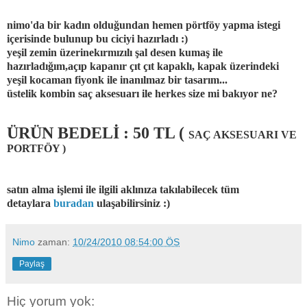
nimo'da bir kadın olduğundan hemen pörtföy yapma istegi
içerisinde bulunup bu ciciyi hazırladı :)
yeşil zemin üzerinekırmızılı şal desen kumaş ile
hazırladığım,açıp kapanır çıt çıt kapaklı, kapak üzerindeki
yeşil kocaman fiyonk ile inanılmaz bir tasarım...
üstelik kombin saç aksesuarı ile herkes size mi bakıyor ne?
ÜRÜN BEDELİ : 50 TL (
SAÇ AKSESUARI VE
PORTFÖY )
satın alma işlemi ile ilgili aklınıza takılabilecek tüm
detaylara
buradan
ulaşabilirsiniz :)
Nimo
zaman:
10/24/2010 08:54:00 ÖS
Paylaş
Hiç yorum yok: