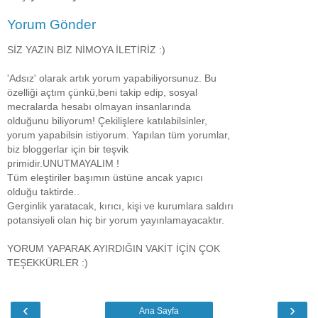
Yorum Gönder
SİZ YAZIN BİZ NİMOYA İLETİRİZ :)
'Adsız' olarak artık yorum yapabiliyorsunuz. Bu
özelliği açtım çünkü,beni takip edip, sosyal
mecralarda hesabı olmayan insanlarında
olduğunu biliyorum! Çekilişlere katılabilsinler,
yorum yapabilsin istiyorum. Yapılan tüm yorumlar,
biz bloggerlar için bir teşvik
primidir.UNUTMAYALIM !
Tüm eleştiriler başımın üstüne ancak yapıcı
olduğu taktirde..
Gerginlik yaratacak, kırıcı, kişi ve kurumlara saldırı
potansiyeli olan hiç bir yorum yayınlamayacaktır.
YORUM YAPARAK AYIRDIĞIN VAKİT İÇİN ÇOK
TEŞEKKÜRLER :)
‹
›
Ana Sayfa