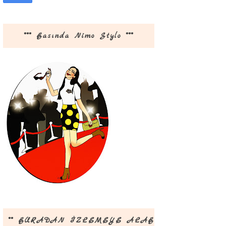
*** Basında Nimo Stylo ***
** BURADAN İZLEMEYE ALABİLİRSİNİZ **