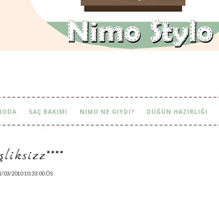
MODA
SAÇ BAKIMI
NIMO NE GIYDI?
DÜĞÜN HAZIRLIĞI
şliksizz****
1/03/2010 10:33:00 ÖS