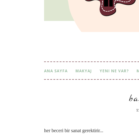
ANA SAYFA
MAKYAJ
YENI NE VAR?
ba
1
her beceri bir sanat gerektirir...