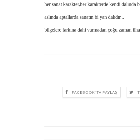
her sanat karakter,her karakterde kendi dalında bir
aslında aptallarda sanatın bi yan dalıdır...
bilgelere farkına dahi varmadan çoğu zaman ilham
FACEBOOK'TA PAYLAŞ
T