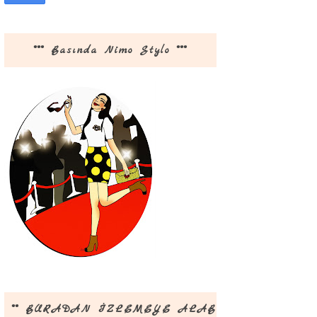
*** Basında Nimo Stylo ***
** BURADAN İZLEMEYE ALABİLİRSİNİZ **