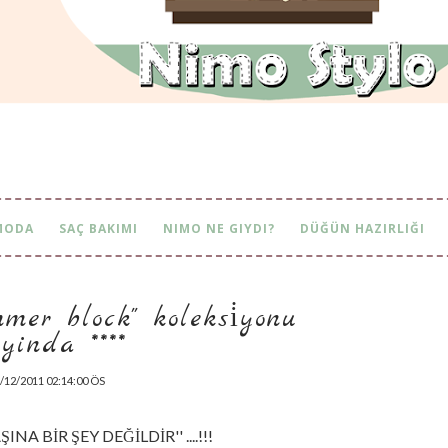
MODA
SAÇ BAKIMI
NIMO NE GIYDI?
DÜĞÜN HAZIRLIĞI
mer block'' koleksi̇yonu ya
inda ****
/12/2011 02:14:00 ÖS
INA BİR ŞEY DEĞİLDİR'' ....!!!