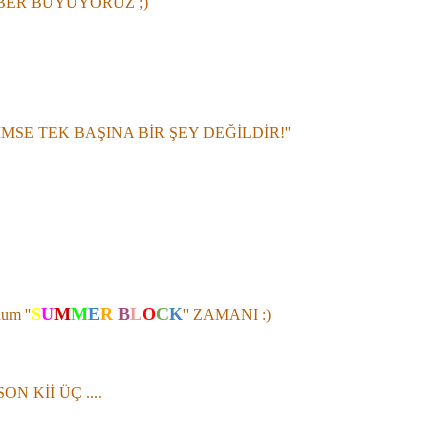
ER BÜYÜYORUZ ;)
İMSE TEK BAŞINA BİR ŞEY DEĞİLDİR!''
S
U
M
M
E
R
B
L
O
C
K
um ''
'' ZAMANI :)
SON Kİİ ÜÇ ....