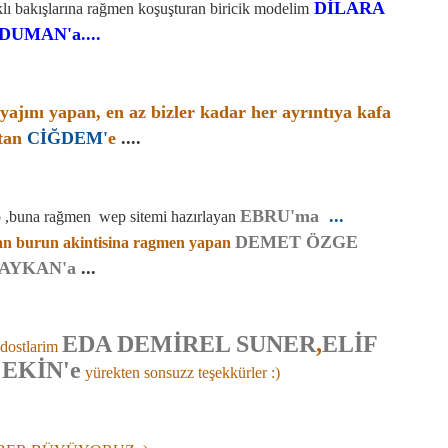
DİLARA
aklı bakışlarına rağmen koşuşturan biricik modelim
DUMAN'a....
ajını yapan, en az bizler kadar her ayrıntıya kafa
atan
CİĞDEM'
e
....
EBRU'ma
...
up ,buna rağmen wep sitemi hazırlayan
DEMET ÖZGE
ayan burun akintisina ragmen yapan
AYKAN'a
...
EDA DEMİREL SUNER
,
ELİF
 dostlarim
EKİN'e
yürekten sonsuzz teşekkürler :)