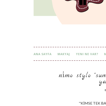
ANA SAYFA
MAKYAJ
YENI NE VAR?
ni̇mo stylo ''sum
y
8
''KİMSE TEK BAŞ