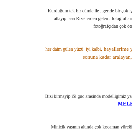
Kurduğum tek bir cümle ile , geride bir çok işi
atlayıp taaa Rize'lerden gelen . fotoğrafla
fotoğrafçıdan çok ö
, hayallerime 
her daim gülen yüzü, iyi kalbi
sonuna kadar aralayan
Bizi kirmayip i$i guc arasinda modelligimiz ya
MELE
Minicik yaşının altında çok kocaman yüreğin