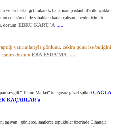
ni ve bir hastalığı bırakarak, bana inanıp istanbul'a ilk uçakla
rımın edit sürecinde sabahlara kadar çalışan , benim için bir
EBRU KART 'A
.....
te, dostum
yaptığı yatırımlarıyla gönlünü, çekim günü ise butiğini
, canım dostum
EBA ESRA'MA
.....
ÇAĞLA
pan sevgili '' Tekno Market'' in egosuz güzel spikeri
K KAÇARLAR'a
i taşıyan , günlerce, saatlerce topuklular üzerinde Cihangir