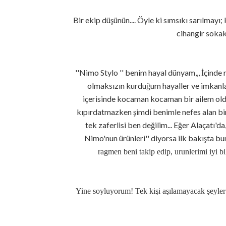
Bir ekip düşünün.... Öyle ki sımsıkı sarılmayı;
cihangir sokakl
''Nimo Stylo '' benim hayal dünyam,,, İçind
olmaksızın kurduğum hayaller ve imkanlar 
içerisinde kocaman kocaman bir ailem oldu..
kıpırdatmazken şimdi benimle nefes alan bir
tek zaferlisi ben değilim... Eğer Alaçatı'd
Nimo'nun ürünleri'' diyorsa ilk bakışta bun
ragmen beni takip edip, urunlerimi iyi bi
Yine soyluyorum! Tek kişi aşılamayacak
şeyler