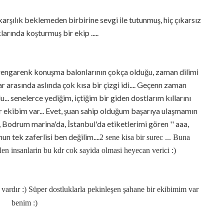
 karşılık beklemeden birbirine sevgi ile tutunmuş, hiç çıkarsız
arında koşturmuş bir ekip .....
e rengarenk konuşma balonlarının çokça olduğu, zaman dilimi
arasında aslında çok kısa bir çizgi idi.... Geçenn zaman
. senelerce yediğim, içtiğim bir giden dostlarım kıllarını
 ekibim var... Evet, şuan sahip olduğum başarıya ulaşmamın
a, Bodrum marina'da, İstanbul'da etiketlerimi gören '' aaa,
un tek zaferlisi ben değilim....
‎2 sene kisa bir surec ... Buna
len insanlarin bu kdr cok sayida olmasi heyecan verici :)
 vardır :) Süper dostluklarla pekinleşen şahane bir ekibimim var
benim :)