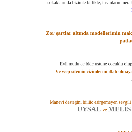
sokaklarında bizimle birlikte, insanların mer
Zor şartlar altında modellerimin maky
patl
Evli mutlu ee bide ustune cocuklu ol
Ve wep sitemin cizimlerini iflah olm
Manevi destegini hiiiiic esirgemeyen sevgili
UYSAL
MELİS 
ve