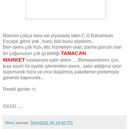
Mavinin çokça tonu var piyasada lakin C.G Bahamiıan
Escape gibisi yok , bunu bilir bunu söylerim...
Ben ojemi çok hızlı, titiz hizmetleri olan, daima güncel olan
TANACAN
bir çoğunuzun çok iyi bildiği
MARKET
vasitasıyla satın aldım .... Bilmeyenleriniz için,
kısa süreli bir üyelik işleminden sonra , satın aldığınız ürün
süpersonik hızla ve ince düşülmüş paketleme yöntemiyle
güvenle kapınızda...
Renkli günler =)
OXXO .....
Nimo
zaman:
9/04/2011 05:18:00 ÖS