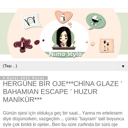
▼
4 Eylül 2011 Pazar
HERGÜNE BİR OJE***CHİNA GLAZE '
BAHAMIAN ESCAPE ' HUZUR
MANİKÜR***
Günün ojesi için oldukça geç bir saat... Yarına mı ertelesem
diye düşünürken, vazgeçtim ... çünkü ''bayram'' tatil boyunca
öyle çok birikti ki ojeler.. Ben bu süre zarfında bir sürü oje