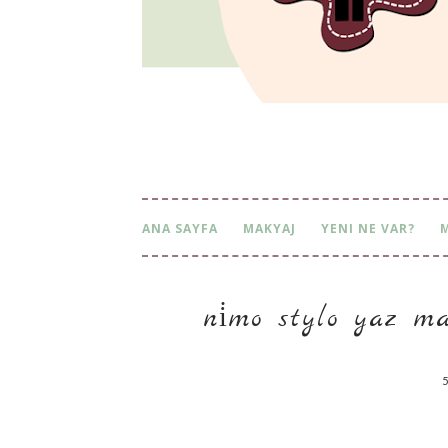
ANA SAYFA
MAKYAJ
YENI NE VAR?
ni̇mo stylo yaz maxi
5