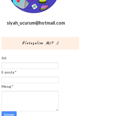
siyah_ucurum@hotmail.com
İleteşelim Mi? :)
Ad
E-posta
*
Mesaj
*