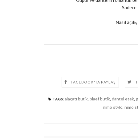
Güpür ve dantelin romantik te
Sadece 1
Nasıl açılış
FACEBOOK'TA PAYLAŞ
T
alaçatı butik
,
blaef butik
,
dantel etek
,
g
TAGS:
nimo stylo
,
nimo st