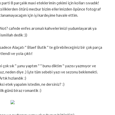
 parti 8 parçalık maxi eteklerimin çekimi için kolları sıvadık!
siliklerden ötürü mecbur bizim ellerimizden öpünce fotoğraf
rtlanamayacağım için işi kardeşime havale ettim.
ot? cafede enfes aromalı kahvelerimizi yudumlayarak ya
ismillah dedik :))
dece Alaçatı '' Blaef Butik '' te görebileceğiniz bir çok parça
tlendi ve yola çıktı!
 çok sık '' şunu yaptım '' '' bunu diktim '' yazısı yazmıyor ve
 neden diye .) İşte tüm sebebi yazı ve sezonu beklemekti.
Artık hızlandık :)
si etek yapalım istedim, ne dersiniz? :)
ilk günü biraz romantik :)