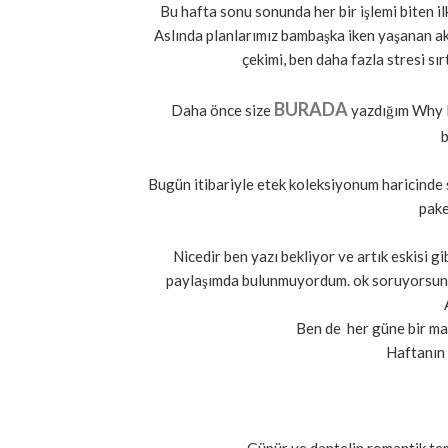
Bu hafta sonu sonunda her bir işlemi biten ilk
Aslında planlarımız bambaşka iken yaşanan ak
çekimi, ben daha fazla stresi sı
BURADA
Daha önce size
yazdığım Why N
b
Bugün itibariyle etek koleksiyonum haricinde sa
pake
Nicedir ben yazı bekliyor ve artık eskisi gibi
paylaşımda bulunmuyordum. ok soruyorsunuz,
Ben de her güne bir mak
Haftanın 