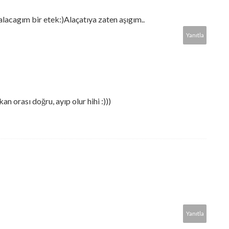
lacagım bir etek:)Alaçatıya zaten aşıgım..
Yanıtla
n orası doğru, ayıp olur hihi :)))
Yanıtla