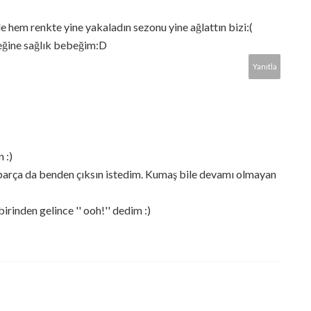
em renkte yine yakaladın sezonu yine ağlattın bizi:(
reğine sağlık bebeğim:D
Yanıtla
 :)
arça da benden çıksın istedim. Kumaş bile devamı olmayan
birinden gelince '' ooh!'' dedim :)