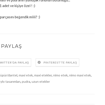
ması ve pudranın yumuşak ruhunun bütünlüğü...
 adet ve kişiye özel ! :)
 parçasını beğendik miiii? :)
PAYLAŞ
WITTER'DA PAYLAŞ
PINTEREST'TE PAYLAŞ
üpür/dantel
,
maxi etek
,
maxi etekler
,
nimo etek
,
nimo maxi etek
,
ylo tasarımları
,
pudra
,
uzun etekler