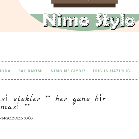
MODA
SAÇ BAKIMI
NIMO NE GIYDI?
DÜĞÜN HAZIRLIĞI
̇ etekler ** her güne bi̇r max
i̇ **
/14/2012 03:15:00 ÖS