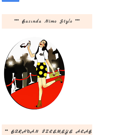
*** Basında Nimo Stylo ***
** BURADAN İZLEMEYE ALABİLİRSİNİZ **