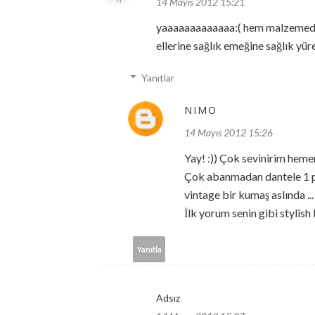
14 Mayıs 2012 15:21
yaaaaaaaaaaaaa:( hem malzemede h
ellerine sağlık emeğine sağlık yü
Yanıtlar
NIMO
14 Mayıs 2012 15:26
Yay! :)) Çok sevinirim hemen
Çok abanmadan dantele 1 p
vintage bir kumaş aslında ...
İlk yorum senin gibi stylish 
Yanıtla
Adsız