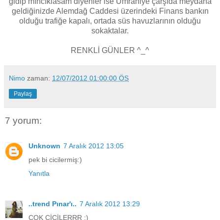
gidip mıncıklasam diyenler ise Ümraniye çarşıda meydana
geldiğinizde Alemdağ Caddesi üzerindeki Finans bankın
olduğu trafiğe kapalı, ortada süs havuzlarının olduğu
sokaktalar.
RENKLİ GÜNLER ^_^
Nimo
zaman:
12/07/2012 01:00:00 ÖS
Paylaş
7 yorum:
Unknown
7 Aralık 2012 13:05
pek bi cicilermiş:)
Yanıtla
..trend Pınar'ı..
7 Aralık 2012 13:29
ÇOK CİCİLERRR ;)