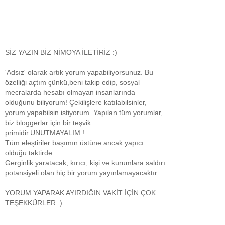
SİZ YAZIN BİZ NİMOYA İLETİRİZ :)
'Adsız' olarak artık yorum yapabiliyorsunuz. Bu
özelliği açtım çünkü,beni takip edip, sosyal
mecralarda hesabı olmayan insanlarında
olduğunu biliyorum! Çekilişlere katılabilsinler,
yorum yapabilsin istiyorum. Yapılan tüm yorumlar,
biz bloggerlar için bir teşvik
primidir.UNUTMAYALIM !
Tüm eleştiriler başımın üstüne ancak yapıcı
olduğu taktirde..
Gerginlik yaratacak, kırıcı, kişi ve kurumlara saldırı
potansiyeli olan hiç bir yorum yayınlamayacaktır.
YORUM YAPARAK AYIRDIĞIN VAKİT İÇİN ÇOK
TEŞEKKÜRLER :)