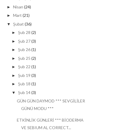
Nisan
(24)
►
Mart
(21)
►
Şubat
(36)
▼
Şub 28
(2)
►
Şub 27
(3)
►
Şub 26
(1)
►
Şub 25
(2)
►
Şub 22
(1)
►
Şub 19
(3)
►
Şub 18
(1)
►
Şub 14
(3)
▼
GÜN GÜN DAYMOD *** SEVGİLİLER
GÜNÜ MODU ***
ETKİNLİK GÜNLERİ *** BİODERMA
VE SEBIUM AL CORRECT...