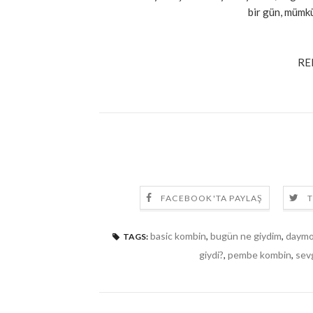
bir gün, mümkü
RE
FACEBOOK'TA PAYLAŞ
T
basic kombin
,
bugün ne giydim
,
daym
TAGS:
giydi?
,
pembe kombin
,
sevg