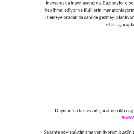
inansanız da inanmasanız da. Bazı şeyler elbe
hep ihmal ediyor ve ilişkilerini manatonlaştır
izlemeye oradan da sahilde gezmeyi planlıyor
ettim. Çorapla
Daymod 'un bu sevimli çorabının iki rengi
BURA
Sabahta söylemiştim ama yeniliyorum, bugün se