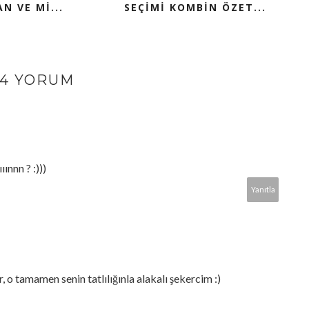
N VE Mİ...
SEÇİMİ KOMBİN ÖZET...
14 YORUM
ınnn ? :)))
Yanıtla
, o tamamen senin tatlılığınla alakalı şekercim :)