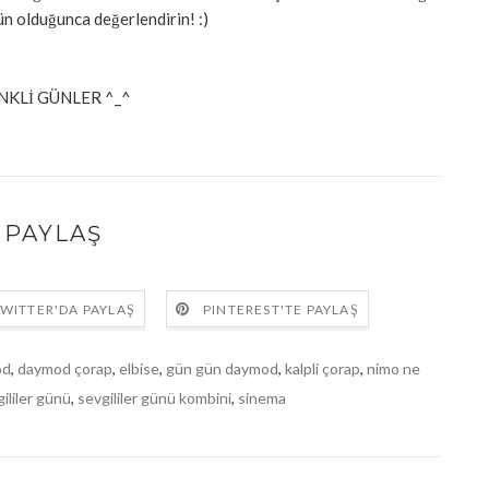
n olduğunca değerlendirin! :)
NKLİ GÜNLER ^_^
PAYLAŞ
WITTER'DA PAYLAŞ
PINTEREST'TE PAYLAŞ
od
,
daymod çorap
,
elbise
,
gün gün daymod
,
kalpli çorap
,
nimo ne
ililer günü
,
sevgililer günü kombini
,
sinema