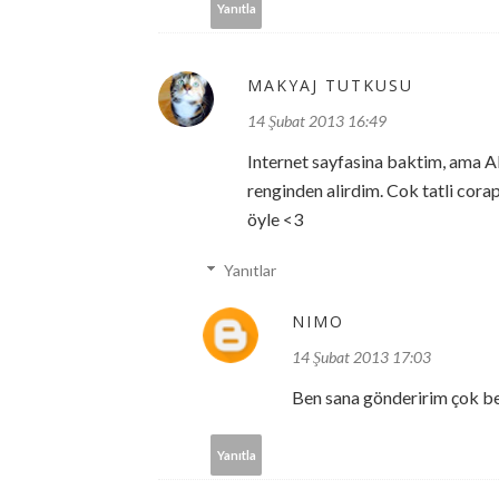
Yanıtla
MAKYAJ TUTKUSU
14 Şubat 2013 16:49
Internet sayfasina baktim, ama A
renginden alirdim. Cok tatli corap
öyle <3
Yanıtlar
NIMO
14 Şubat 2013 17:03
Ben sana gönderirim çok beğ
Yanıtla