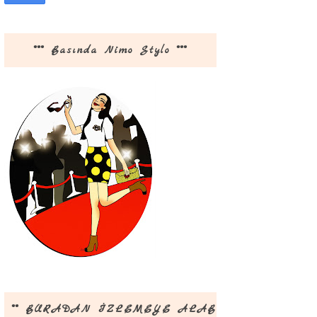
*** Basında Nimo Stylo ***
** BURADAN İZLEMEYE ALABİLİRSİNİZ **