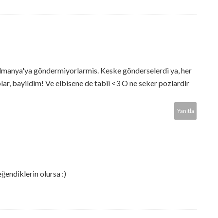
lmanya'ya göndermiyorlarmis. Keske gönderselerdi ya, her
lar, bayildim! Ve elbisene de tabii <3 O ne seker pozlardir
Yanıtla
endiklerin olursa :)