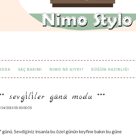
MODA
SAÇ BAKIMI
NIMO NE GIYDI?
DÜĞÜN HAZIRLIĞI
sevgi̇li̇ler günü modu ***
/14/2013 03:30:00 ÖS
 " günü. Sevdiğiniz insanla bu özel günün keyfine bakın bu güne