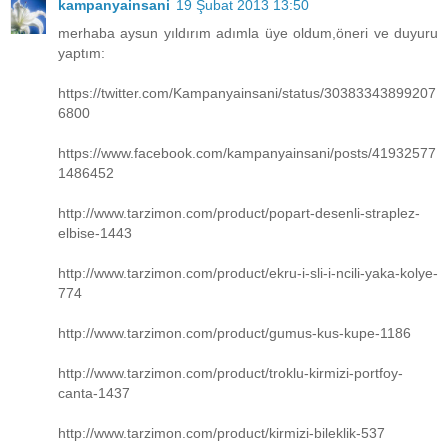
kampanyainsani
19 Şubat 2013 13:50
merhaba aysun yıldırım adımla üye oldum,öneri ve duyuru
yaptım:
https://twitter.com/Kampanyainsani/status/30383343899207
6800
https://www.facebook.com/kampanyainsani/posts/41932577
1486452
http://www.tarzimon.com/product/popart-desenli-straplez-
elbise-1443
http://www.tarzimon.com/product/ekru-i-sli-i-ncili-yaka-kolye-
774
http://www.tarzimon.com/product/gumus-kus-kupe-1186
http://www.tarzimon.com/product/troklu-kirmizi-portfoy-
canta-1437
http://www.tarzimon.com/product/kirmizi-bileklik-537