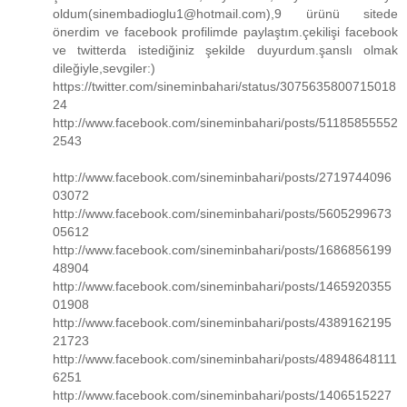
oldum(sinembadioglu1@hotmail.com),9 ürünü sitede
önerdim ve facebook profilimde paylaştım.çekilişi facebook
ve twitterda istediğiniz şekilde duyurdum.şanslı olmak
dileğiyle,sevgiler:)
https://twitter.com/sineminbahari/status/3075635800715018
24
http://www.facebook.com/sineminbahari/posts/51185855552
2543
http://www.facebook.com/sineminbahari/posts/2719744096
03072
http://www.facebook.com/sineminbahari/posts/5605299673
05612
http://www.facebook.com/sineminbahari/posts/1686856199
48904
http://www.facebook.com/sineminbahari/posts/1465920355
01908
http://www.facebook.com/sineminbahari/posts/4389162195
21723
http://www.facebook.com/sineminbahari/posts/48948648111
6251
http://www.facebook.com/sineminbahari/posts/1406515227