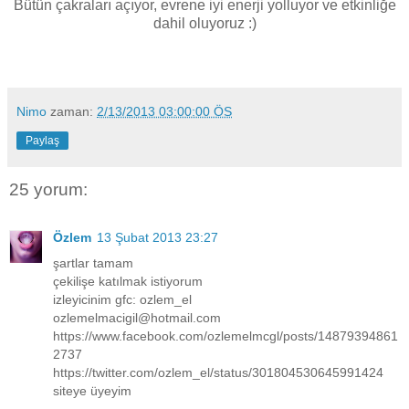
Bütün çakraları açıyor, evrene iyi enerji yolluyor ve etkinliğe
dahil oluyoruz :)
Nimo
zaman:
2/13/2013 03:00:00 ÖS
Paylaş
25 yorum:
Özlem
13 Şubat 2013 23:27
şartlar tamam
çekilişe katılmak istiyorum
izleyicinim gfc: ozlem_el
ozlemelmacigil@hotmail.com
https://www.facebook.com/ozlemelmcgl/posts/14879394861
2737
https://twitter.com/ozlem_el/status/301804530645991424
siteye üyeyim