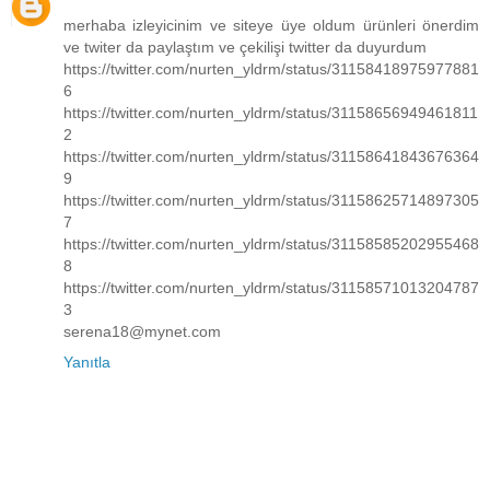
merhaba izleyicinim ve siteye üye oldum ürünleri önerdim
ve twiter da paylaştım ve çekilişi twitter da duyurdum
https://twitter.com/nurten_yldrm/status/31158418975977881
6
https://twitter.com/nurten_yldrm/status/31158656949461811
2
https://twitter.com/nurten_yldrm/status/31158641843676364
9
https://twitter.com/nurten_yldrm/status/31158625714897305
7
https://twitter.com/nurten_yldrm/status/31158585202955468
8
https://twitter.com/nurten_yldrm/status/31158571013204787
3
serena18@mynet.com
Yanıtla