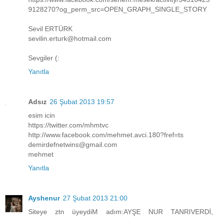
9128270?og_perm_src=OPEN_GRAPH_SINGLE_STORY
Sevil ERTÜRK
sevilin.erturk@hotmail.com
Sevgiler (:
Yanıtla
Adsız
26 Şubat 2013 19:57
esim icin
https://twitter.com/mhmtvc
http://www.facebook.com/mehmet.avci.180?fref=ts
demirdefnetwins@gmail.com
mehmet
Yanıtla
Ayshenur
27 Şubat 2013 21:00
Siteye ztn üyeydiM adım:AYŞE NUR TANRIVERDİ,