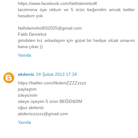
https://www.facebook.com/fatihdemirkolll
tarzimona üye oldum ve 5 ürün beğendim ancak twitter
hesabım yok.
fatihdemirkol032025@gmail.com
Fatih Demirkol
şimdiden kız arkadaşım için güzel bir hediye olcak umarım
bana çıkar:))
Yanıtla
akdeniz
24 Şubat 2013 17:26
https://twitter.com/AkdeniZZZZzzzz
paylaştım
izleyicinim
siteye üyeyim 5 ürün BEĞENDİM
oğuz akdeniz
akdenizzzzzz@gmail.com
Yanıtla