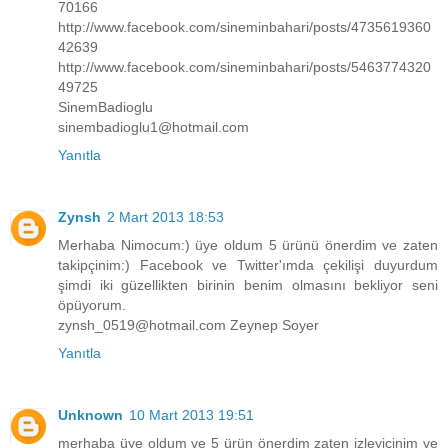
70166
http://www.facebook.com/sineminbahari/posts/4735619360
42639
http://www.facebook.com/sineminbahari/posts/5463774320
49725
SinemBadioglu
sinembadioglu1@hotmail.com
Yanıtla
Zynsh
2 Mart 2013 18:53
Merhaba Nimocum:) üye oldum 5 ürünü önerdim ve zaten
takipçinim:) Facebook ve Twitter'ımda çekilişi duyurdum
şimdi iki güzellikten birinin benim olmasını bekliyor seni
öpüyorum.
zynsh_0519@hotmail.com Zeynep Soyer
Yanıtla
Unknown
10 Mart 2013 19:51
merhaba üye oldum ve 5 ürün önerdim zaten izleyicinim ve