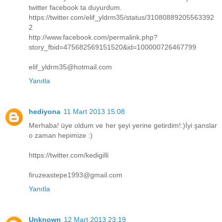
twitter facebook ta duyurdum.
https://twitter.com/elif_yldrm35/status/31080889205563392
2
http://www.facebook.com/permalink.php?
story_fbid=475682569151520&id=100000726467799
elif_yldrm35@hotmail.com
Yanıtla
hediyona
11 Mart 2013 15:08
Merhaba! üye oldum ve her şeyi yerine getirdim!:)İyi şanslar
o zaman hepimize :)
https://twitter.com/kedigilli
firuzeastepe1993@gmail.com
Yanıtla
Unknown
12 Mart 2013 23:19