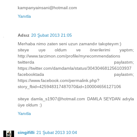
kampanyainsani@hotmail.com
Yanıtla
Adsız
20 Şubat 2013 21:05
Merhaba nimo zaten seni uzun zamandır takıpteyım:)
siteye uye oldum ve önerilerimi yaptım;
http://www.tarzimon.com/profile/myrecommendations
twitterda paylastım;
https://twitter.com/damdamla/status/304304681256103937
facebooktada paylastım;
https://www.facebook.com/permalink.php?
story_fbid=425948317487070&id=100004656127106
siteye damla_s1907@hotmail.com DAMLA SEYDAN adıyla
üye oldum :)
Yanıtla
cingifilli
21 Şubat 2013 10:04