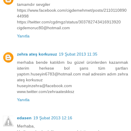
tamamdır sevgiler
https://www.facebook.com/cigdemehmet/posts/2110110890
44998
https://twitter.com/cgdmgz/status/303782743416913920
cigdemoruc80@hotmail.com
Yanıtla
zehra ateş korkusuz
19 Şubat 2013 11:35
merhaba bende katıldım bu güzel ürünlerden kazanmak
isterim herkese bol şans tüm şartları
yaptım.huseyin6783@hotmail.com mail adresim adım zehra
ateş korkusuz
huseyinzehra@facebook.com
www.twitter.com/zehraateskksz
Yanıtla
edasen
19 Şubat 2013 12:16
Merhaba,