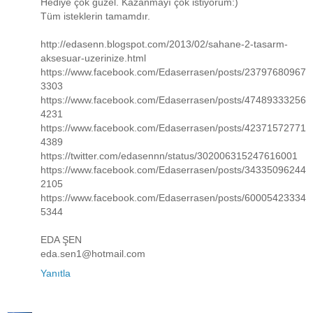
Hediye çok güzel. Kazanmayı çok istiyorum:)
Tüm isteklerin tamamdır.
http://edasenn.blogspot.com/2013/02/sahane-2-tasarm-
aksesuar-uzerinize.html
https://www.facebook.com/Edaserrasen/posts/23797680967
3303
https://www.facebook.com/Edaserrasen/posts/47489333256
4231
https://www.facebook.com/Edaserrasen/posts/42371572771
4389
https://twitter.com/edasennn/status/302006315247616001
https://www.facebook.com/Edaserrasen/posts/34335096244
2105
https://www.facebook.com/Edaserrasen/posts/60005423334
5344
EDA ŞEN
eda.sen1@hotmail.com
Yanıtla