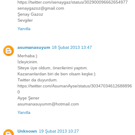
https://twitter.com/senaygaz/status/302900096662654977
senaygazoz@gmail.com
Şenay Gazoz
Sevgiler
Yanıtla
asumanasuyum
18 Şubat 2013 13:47
Merhaba:)
İzleyicinim.
Siteye üye oldum, önerilerimi yaptım.
Kazananlardan biri de ben olsam keşke:)
Twitter da duyurdum.
https://twitter.com/AsumanAyse/status/30347034612688896
0
Ayşe Şener
asumanasuyumm@hotmail.com
Yanıtla
Unknown
19 Şubat 2013 10:27