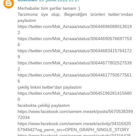
Merhabalar tüm şartlar tamam :)
Tarzimona üye olup, Begendiğim ürünleri twitter'ımdan
paylastım
https://twitter.com/Msk_Azraaa/status/30644696088013619
2
https://twitter.com/Msk_Azraaa/status/30644690576697753
6
https://twitter.com/Msk_Azraaa/status/30644683415764172
9
https://twitter.com/Msk_Azraaa/status/30644677802527539
2
https://twitter.com/Msk_Azraaa/status/30644617750577561
6
çekiliş linkini twitter'dan paylastım
https://twitter.com/Msk_Azraaa/status/30645196281415680
0
facebokta çekilişi paylastım
https://www.facebook.com/senem.mesek/posts/5670538399
72034
https://www.facebook.com/senem.mesek/activity/34316420
5794942?og_perm_src=OPEN_GRAPH_SINGLE_STORY
https://www.facebook.com/senem.mesek/activity/34316425