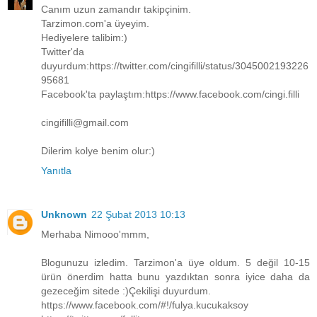
Canım uzun zamandır takipçinim.
Tarzimon.com'a üyeyim.
Hediyelere talibim:)
Twitter'da
duyurdum:https://twitter.com/cingifilli/status/3045002193226
95681
Facebook'ta paylaştım:https://www.facebook.com/cingi.filli
cingifilli@gmail.com
Dilerim kolye benim olur:)
Yanıtla
Unknown
22 Şubat 2013 10:13
Merhaba Nimooo'mmm,
Blogunuzu izledim. Tarzimon'a üye oldum. 5 değil 10-15
ürün önerdim hatta bunu yazdıktan sonra iyice daha da
gezeceğim sitede :)Çekilişi duyurdum.
https://www.facebook.com/#!/fulya.kucukaksoy