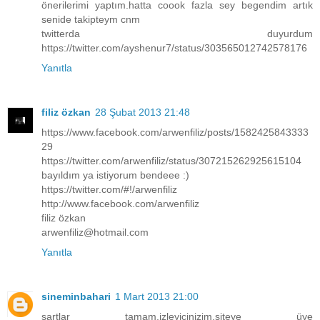
önerilerimi yaptım.hatta coook fazla sey begendim artık
senide takipteym cnm
twitterda duyurdum
https://twitter.com/ayshenur7/status/303565012742578176
Yanıtla
filiz özkan
28 Şubat 2013 21:48
https://www.facebook.com/arwenfiliz/posts/1582425843333
29
https://twitter.com/arwenfiliz/status/307215262925615104
bayıldım ya istiyorum bendeee :)
https://twitter.com/#!/arwenfiliz
http://www.facebook.com/arwenfiliz
filiz özkan
arwenfiliz@hotmail.com
Yanıtla
sineminbahari
1 Mart 2013 21:00
şartlar tamam,izleyicinizim,siteye üye