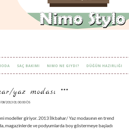
MODA
SAÇ BAKIMI
NIMO NE GIYDI?
DÜĞÜN HAZIRLIĞI
ahar/yaz modası ***
/08/2013 01:00:00 ÖS
eni modeller giriyor. 2013 İlkbahar/ Yaz modasının en trend
ada, magazinlerde ve podyumlarda boy göstermeye başladı