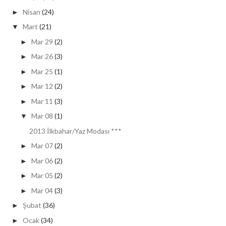
Nisan
(24)
►
Mart
(21)
▼
Mar 29
(2)
►
Mar 26
(3)
►
Mar 25
(1)
►
Mar 12
(2)
►
Mar 11
(3)
►
Mar 08
(1)
▼
2013 İlkbahar/Yaz Modası ***
Mar 07
(2)
►
Mar 06
(2)
►
Mar 05
(2)
►
Mar 04
(3)
►
Şubat
(36)
►
Ocak
(34)
►