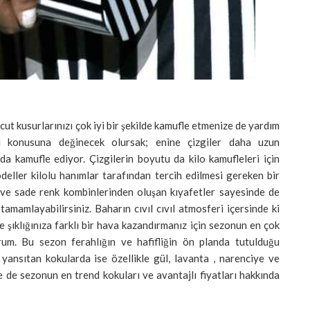
ücut kusurlarınızı çok iyi bir şekilde kamufle etmenize de yardım
ası konusuna değinecek olursak; enine çizgiler daha uzun
da kamufle ediyor. Çizgilerin boyutu da kilo kamufleleri için
deller kilolu hanımlar tarafından tercih edilmesi gereken bir
ve sade renk kombinlerinden oluşan kıyafetler sayesinde de
 tamamlayabilirsiniz. Baharın cıvıl cıvıl atmosferi içersinde ki
ve şıklığınıza farklı bir hava kazandırmanız için sezonun en çok
rum. Bu sezon ferahlığın ve hafifliğin ön planda tutulduğu
 yansıtan kokularda ise özellikle gül, lavanta , narenciye ve
le de sezonun en trend kokuları ve avantajlı fiyatları hakkında