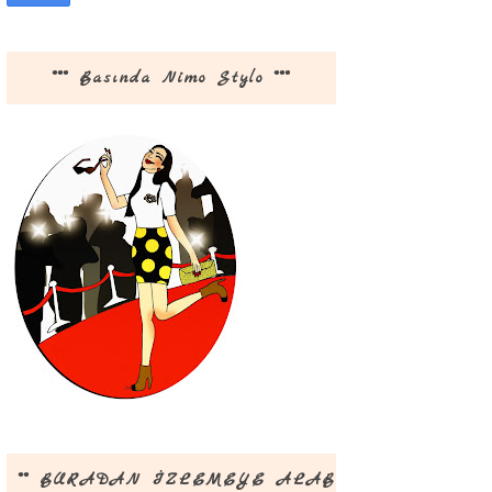
*** Basında Nimo Stylo ***
** BURADAN İZLEMEYE ALABİLİRSİNİZ **