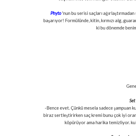
Phyto
'nun bu serisi saçları ağırlaştırmada
başarıyor! Formülünde, kitin, kırmızı alg, guara
ki bu dönemde benim
Gene
Set
-Bence evet. Çünkü mesela sadece şampuan kul
biraz sertleştirirken saç kremi bunu çok iyi or
köpürüyor ama harika temizliyor. ku