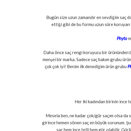
Bugün size uzun zamandır en sevdiğim saç do
ettiği gibi de bu formu uzun süre koruyan 
Phyto
m
Daha önce saç rengi koruyucu bir ürününden 
menşei bir marka. Sadece saç bakım grubu ürünle
çok çok iyi! Benim ilk denediğim ürün grubu
P
Her iki kadından birinin ince 
Mesela ben, ne kadar çok/gür saçım olsa da sa
girince hemen sönen saç en büyük sorunum. Şuna
saç hem ince telli hem gür olabilir. Gürlü