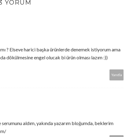
3 YORUM
r mı ? Elseve harici başka ürünlerde denemek istiyorum ama
a dökülmesine engel olucak bi ürün olması lazım :))
Yanıtla
 serumunu aldım, yakında yazarım bloğumda, beklerim
om/