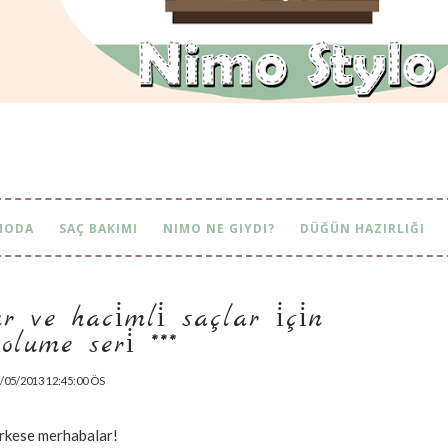
MODA
SAÇ BAKIMI
NIMO NE GIYDI?
DÜĞÜN HAZIRLIĞI
e haci̇mli̇ saçlar i̇çi̇n phyt
e seri̇ ***
/05/2013 12:45:00 ÖS
rkese merhabalar!