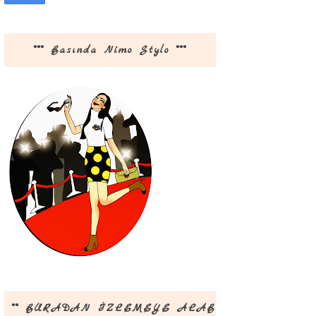
*** Basında Nimo Stylo ***
** BURADAN İZLEMEYE ALABİLİRSİNİZ **