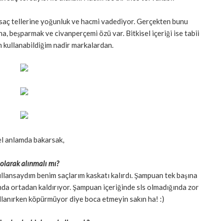
n saç tellerine yoğunluk ve hacmi vadediyor. Gerçekten bunu
na, beşparmak ve civanperçemi özü var. Bitkisel içeriği ise tabii
 kullanabildiğim nadir markalardan.
l anlamda bakarsak,
 olarak alınmalı mı?
lansaydım benim saçlarım kaskatı kalırdı. Şampuan tek başına
anda ortadan kaldırıyor. Şampuan içeriğinde sls olmadığında zor
llanırken köpürmüyor diye boca etmeyin sakın ha! :)