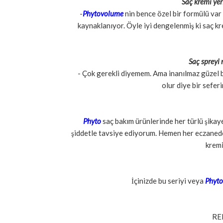
Saç kremi yer
-
Phytovolume
nin bence özel bir formülü var
kaynaklanıyor. Öyle iyi dengelenmiş ki saç kre
Saç spreyi 
- Çok gerekli diyemem. Ama inanılmaz güzel b
olur diye bir sefer
Phyto
saç bakım ürünlerinde her türlü şikay
şiddetle tavsiye ediyorum. Hemen her eczanede
kremi
İçinizde bu seriyi veya
Phyto
RE