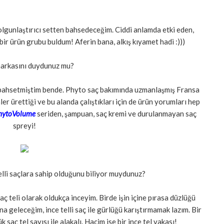
lgunlaştırıcı setten bahsedeceğim. Ciddi anlamda etki eden,
bir ürün grubu buldum! Aferin bana, alkış kıyamet hadi :)))
arkasını duydunuz mu?
bahsetmiştim bende. Phyto saç bakımında uzmanlaşmış Fransa
r ürettiği ve bu alanda çalıştıkları için de ürün yorumları hep
hytoVolume
seriden, şampuan, saç kremi ve durulanmayan saç
spreyi!
telli saçlara sahip olduğunu biliyor muydunuz?
ç teli olarak oldukça inceyim. Birde işin içine pırasa düzlüğü
 geleceğim, ince telli saç ile gürlüğü karıştırmamak lazım. Bir
k saç tel sayısı ile alakalı. Hacim ise bir ince tel vakası!