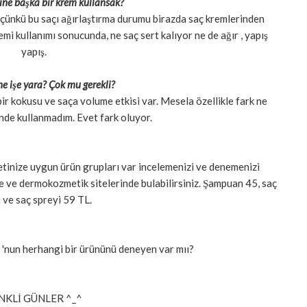
ine başka bir krem kullansak?
 çünkü bu saçı ağırlaştırma durumu birazda saç kremlerinden
mi kullanımı sonucunda, ne saç sert kalıyor ne de ağır , yapış
yapış.
ne işe yara? Çok mu gerekli?
ir kokusu ve saça volume etkisi var. Mesela özellikle fark ne
inde kullanmadım. Evet fark oluyor.
etinize uygun ürün grupları var incelemenizi ve denemenizi
 ve dermokozmetik sitelerinde bulabilirsiniz. Şampuan 45, saç
 ve saç spreyi 59 TL.
'nun herhangi bir ürününü deneyen var mıı?
NKLİ GÜNLER ^_^