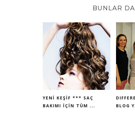
BUNLAR DA 
YENİ KEŞİF *** SAÇ
DIFFER
BAKIMI İÇİN TÜM ...
BLOG Y