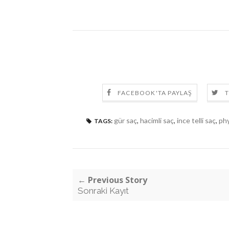
FACEBOOK'TA PAYLAŞ
T
gür saç
,
hacimli saç
,
ince telli saç
,
ph
TAGS:
← Previous Story
Sonraki Kayıt