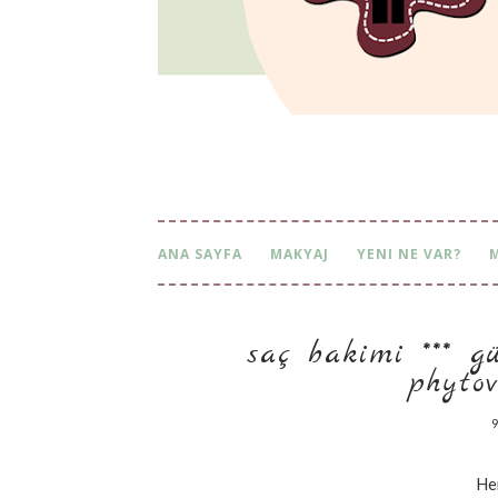
ANA SAYFA
MAKYAJ
YENI NE VAR?
saç bakimi *** gür v
ovolum
9
He