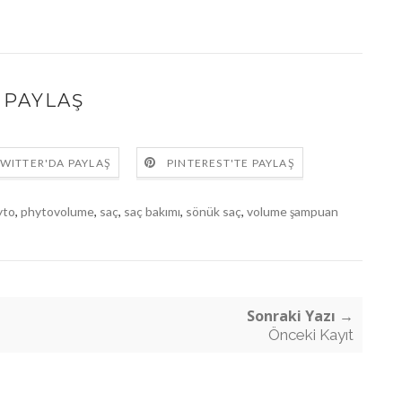
PAYLAŞ
WITTER'DA PAYLAŞ
PINTEREST'TE PAYLAŞ
yto
,
phytovolume
,
saç
,
saç bakımı
,
sönük saç
,
volume şampuan
Sonraki Yazı →
Önceki Kayıt