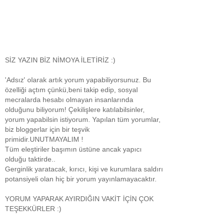
SİZ YAZIN BİZ NİMOYA İLETİRİZ :)
'Adsız' olarak artık yorum yapabiliyorsunuz. Bu
özelliği açtım çünkü,beni takip edip, sosyal
mecralarda hesabı olmayan insanlarında
olduğunu biliyorum! Çekilişlere katılabilsinler,
yorum yapabilsin istiyorum. Yapılan tüm yorumlar,
biz bloggerlar için bir teşvik
primidir.UNUTMAYALIM !
Tüm eleştiriler başımın üstüne ancak yapıcı
olduğu taktirde..
Gerginlik yaratacak, kırıcı, kişi ve kurumlara saldırı
potansiyeli olan hiç bir yorum yayınlamayacaktır.
YORUM YAPARAK AYIRDIĞIN VAKİT İÇİN ÇOK
TEŞEKKÜRLER :)