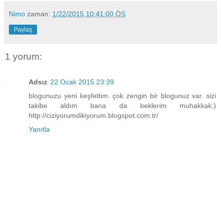
Nimo
zaman:
1/22/2015 10:41:00 ÖS
Paylaş
1 yorum:
Adsız
22 Ocak 2015 23:39
blogunuzu yeni keşfettim. çok zengin bir blogunuz var. sizi
takibe aldım bana da beklerim muhakkak:)
http://ciziyorumdikiyorum.blogspot.com.tr/
Yanıtla