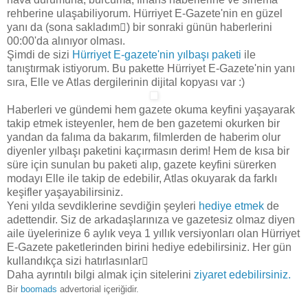
rehberine ulaşabiliyorum. Hürriyet E-Gazete'nin en güzel
yanı da (sona sakladım) bir sonraki günün haberlerini
00:00'da alınıyor olması.
Şimdi de sizi
Hürriyet E-gazete'nin yılbaşı paketi
ile
tanıştırmak istiyorum. Bu pakette Hürriyet E-Gazete'nin yanı
sıra, Elle ve Atlas dergilerinin dijital kopyası var :)
Haberleri ve gündemi hem gazete okuma keyfini yaşayarak
takip etmek isteyenler, hem de ben gazetemi okurken bir
yandan da falıma da bakarım, filmlerden de haberim olur
diyenler yılbaşı paketini kaçırmasın derim! Hem de kısa bir
süre için sunulan bu paketi alıp, gazete keyfini sürerken
modayı Elle ile takip de edebilir, Atlas okuyarak da farklı
keşifler yaşayabilirsiniz.
Yeni yılda sevdiklerine sevdiğin şeyleri
hediye etmek
de
adettendir. Siz de arkadaşlarınıza ve gazetesiz olmaz diyen
aile üyelerinize 6 aylık veya 1 yıllık versiyonları olan Hürriyet
E-Gazete paketlerinden birini hediye edebilirsiniz. Her gün
kullandıkça sizi hatırlasınlar
Daha ayrıntılı bilgi almak için sitelerini
ziyaret edebilirsiniz.
Bir
boomads
advertorial içeriğidir.