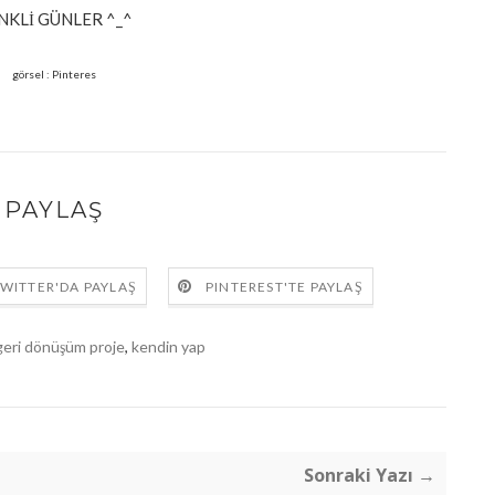
NKLİ GÜNLER ^_^
görsel : Pinteres
PAYLAŞ
WITTER'DA PAYLAŞ
PINTEREST'TE PAYLAŞ
geri dönüşüm proje
,
kendin yap
Sonraki Yazı →