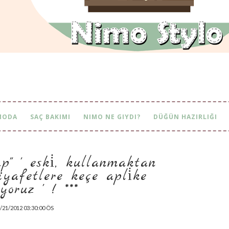
MODA
SAÇ BAKIMI
NIMO NE GIYDI?
DÜĞÜN HAZIRLIĞI
'' ' eski̇, kullanmaktan si
fetlere keçe apli̇ke yap
uz ' ! ***
/21/2012 03:30:00 ÖS