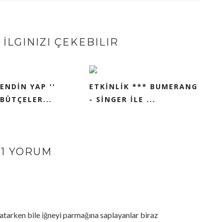
İLGINIZI ÇEKEBILIR
KENDİN YAP ''
ETKİNLİK *** BUMERANG
BÜTÇELER...
- SİNGER İLE ...
11 YORUM
 atarken bile iğneyi parmağına saplayanlar biraz