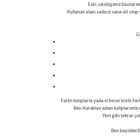
Eski, sıkıldığımız bluzları
Kullanım alanı sadece sana ait olup ya
Ge
Farklı kalıplarla yada el becerinizle far
Ben Kurabiye adam kalıplarımla 
Yeni gibi tekrar ço
Ben bayıldım bu