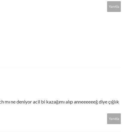
Yanıtla
 mı ne deniyor acil bi kazağımı alıp anneeeeeeğ diye çığlık
Yanıtla