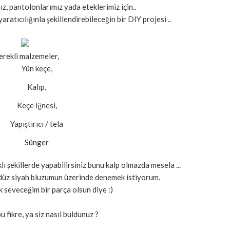
mız, pantolonlarımız yada eteklerimiz için..
ratıcılığınla şekillendirebileceğin bir DIY projesi ..
rekli malzemeler,
Yün keçe,
Kalıp,
Keçe iğnesi,
Yapıştırıcı / tela
Sünger
klı şekillerde yapabilirsiniz bunu kalp olmazda mesela ...
düz siyah bluzumun üzerinde denemek istiyorum.
k seveceğim bir parça olsun diye :)
 fikre, ya siz nasıl buldunuz ?