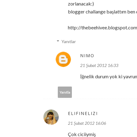
zorlanacak:)
blogger challange başlattım ben 
http://thebeehivee.blogspot.co
Yanıtlar
NIMO
21 Şubat 2012 16:33
İğnelik durum yok ki yavrum 
Yanıtla
ELIFINELIZI
21 Şubat 2012 16:06
Çok ciciiymiş