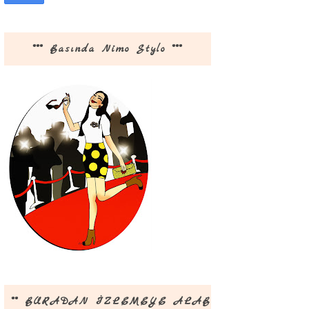
*** Basında Nimo Stylo ***
** BURADAN İZLEMEYE ALABİLİRSİNİZ **