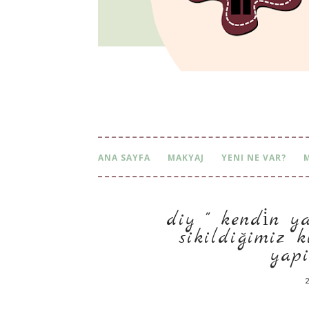
ANA SAYFA
MAKYAJ
YENI NE VAR?
diy '' kendi̇n yap
kildiğimiz kiya
iyor
2