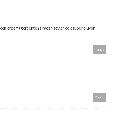
cenlerde =) gercekten siradan seyler cok super oluyor
Yanıtla
Yanıtla