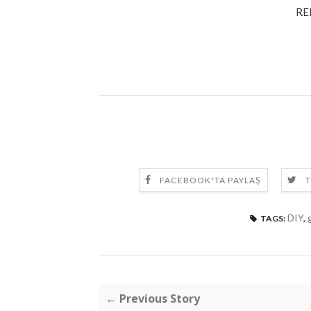
RE
FACEBOOK'TA PAYLAŞ
T
DIY
,
TAGS:
← Previous Story