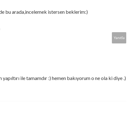
de bu arada,incelemek istersen beklerim:)
m
Yanıtla
yapıltırı ile tamamdır :) hemen bakıyorum o ne ola ki diye .)