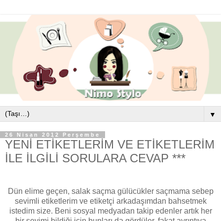
▼
26 Nisan 2012 Perşembe
YENİ ETİKETLERİM VE ETİKETLERİM
İLE İLGİLİ SORULARA CEVAP ***
Dün elime geçen, salak saçma gülücükler saçmama sebep
sevimli etiketlerim ve etiketçi arkadaşımdan bahsetmek
istedim size. Beni sosyal medyadan takip edenler artık her
bir şeyimi bildiği için bunları da gördüler, fakat ayrıntıya