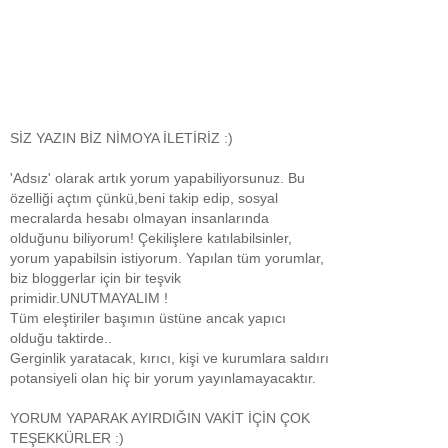
SİZ YAZIN BİZ NİMOYA İLETİRİZ :)
'Adsız' olarak artık yorum yapabiliyorsunuz. Bu
özelliği açtım çünkü,beni takip edip, sosyal
mecralarda hesabı olmayan insanlarında
olduğunu biliyorum! Çekilişlere katılabilsinler,
yorum yapabilsin istiyorum. Yapılan tüm yorumlar,
biz bloggerlar için bir teşvik
primidir.UNUTMAYALIM !
Tüm eleştiriler başımın üstüne ancak yapıcı
olduğu taktirde..
Gerginlik yaratacak, kırıcı, kişi ve kurumlara saldırı
potansiyeli olan hiç bir yorum yayınlamayacaktır.
YORUM YAPARAK AYIRDIĞIN VAKİT İÇİN ÇOK
TEŞEKKÜRLER :)