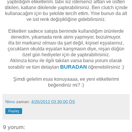
yaptırdığım etiketlerim. tabii siz isterseniz alttan ve üstten
dikilen, katlanır dikilende yaptırabilirsiniz. Ben clutch içinde
kullanacağım için bu şekilde tercih ettim. Yine bunun da alt
ve üst renk değişikliğine gidebilirsiniz.
Etiketleri sadece satışta benimde kullandığım ürünlerde
denedim, yıkamada renk atımı yapmıyor, bozulmuyor.
illa bir markanız olması da şart değil, kişisel eşyalarınız,
çocukların okulda eşyaları karışmasın diye, nişan düğün
özel gün hediyeler için de yaptırabilirsiniz.
Aklınıza konu ile ilgili takılan varsa bana yorum olarak
BURADAN
sorabilir ve tüm detayları
öğrenebilirsiniz :)
Şimdi gelelim esas konuyaaaa, ee yeni etiketlerimi
beğendiniz mi? :)
Nimo
zaman:
4/26/2012 03:30:00 ÖS
Paylaş
9 yorum: