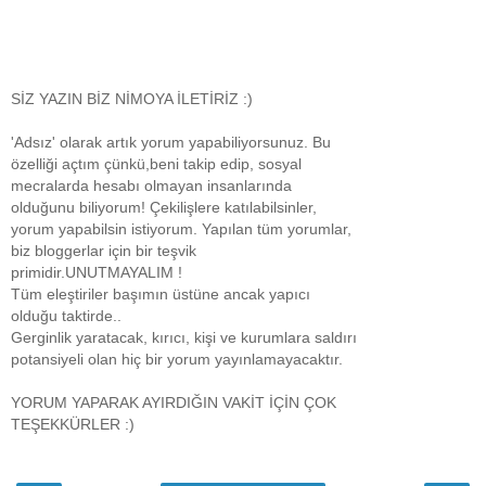
SİZ YAZIN BİZ NİMOYA İLETİRİZ :)
'Adsız' olarak artık yorum yapabiliyorsunuz. Bu
özelliği açtım çünkü,beni takip edip, sosyal
mecralarda hesabı olmayan insanlarında
olduğunu biliyorum! Çekilişlere katılabilsinler,
yorum yapabilsin istiyorum. Yapılan tüm yorumlar,
biz bloggerlar için bir teşvik
primidir.UNUTMAYALIM !
Tüm eleştiriler başımın üstüne ancak yapıcı
olduğu taktirde..
Gerginlik yaratacak, kırıcı, kişi ve kurumlara saldırı
potansiyeli olan hiç bir yorum yayınlamayacaktır.
YORUM YAPARAK AYIRDIĞIN VAKİT İÇİN ÇOK
TEŞEKKÜRLER :)