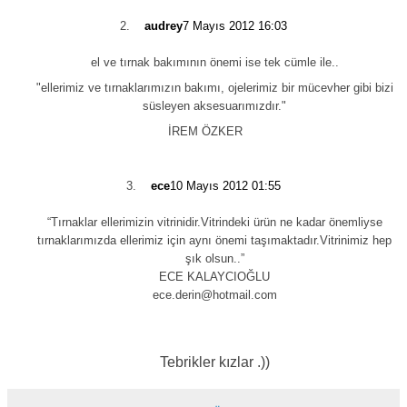
2.
audrey
7 Mayıs 2012 16:03
el ve tırnak bakımının önemi ise tek cümle ile..
"ellerimiz ve tırnaklarımızın bakımı, ojelerimiz bir mücevher gibi bizi
süsleyen aksesuarımızdır."
İREM ÖZKER
3.
ece
10 Mayıs 2012 01:55
“Tırnaklar ellerimizin vitrinidir.Vitrindeki ürün ne kadar önemliyse
tırnaklarımızda ellerimiz için aynı önemi taşımaktadır.Vitrinimiz hep
şık olsun..”
ECE KALAYCIOĞLU
ece.derin@hotmail.com
Tebrikler kızlar .))