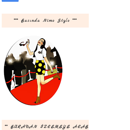
*** Basında Nimo Stylo ***
** BURADAN İZLEMEYE ALABİLİRSİNİZ **