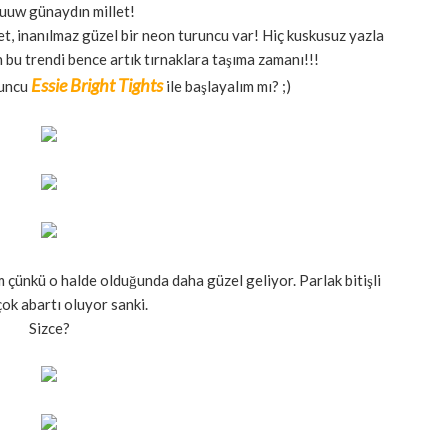
uw günaydın millet!
, inanılmaz güzel bir neon turuncu var! Hiç kuskusuz yazla
 bu trendi bence artık tırnaklara taşıma zamanı!!!
Essie Bright Tights
runcu
ile başlayalım mı? ;)
m çünkü o halde olduğunda daha güzel geliyor. Parlak bitişli
ok abartı oluyor sanki.
Sizce?