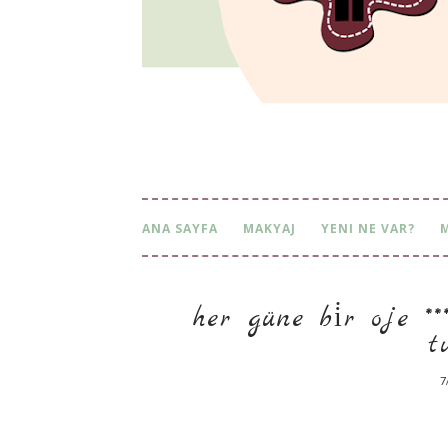
ANA SAYFA
MAKYAJ
YENI NE VAR?
her güne bi̇r oje **
u
7