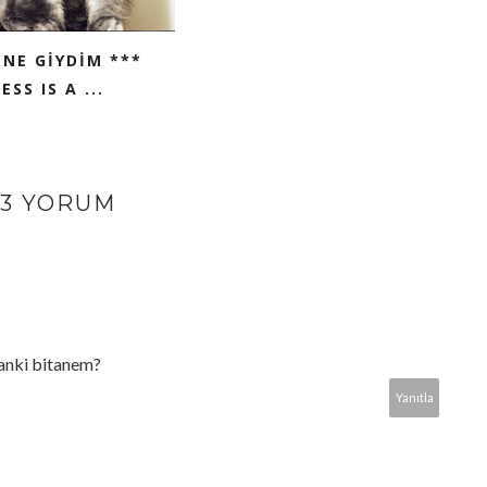
NE GİYDİM ***
SS IS A ...
13 YORUM
sanki bitanem?
Yanıtla