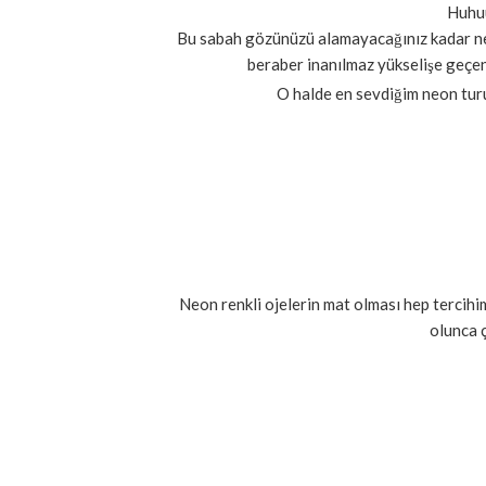
Huhuu
Bu sabah gözünüzü alamayacağınız kadar net
beraber inanılmaz yükselişe geçen
O halde en sevdiğim neon tu
Neon renkli ojelerin mat olması hep tercihi
olunca ç