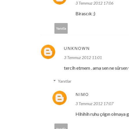
3 Temmuz 2012 17:06
Birascık ;)
Yanıtla
UNKNOWN
3 Temmuz 2012 11:01
tercih etmem . ama sen ne sürsen y
Yanıtlar
NIMO
3 Temmuz 2012 17:07
Hihihih ruhu çılgın olmaya g
Yanıtla