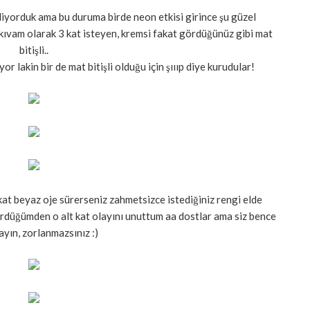
 ediyorduk ama bu duruma birde neon etkisi girince şu güzel
kıvam olarak 3 kat isteyen, kremsi fakat gördüğünüz gibi mat
bitişli..
r lakin bir de mat bitişli olduğu için şıııp diye kurudular!
kat beyaz oje sürerseniz zahmetsizce istediğiniz rengi elde
rdüğümden o alt kat olayını unuttum aa dostlar ama siz bence
yın, zorlanmazsınız :)