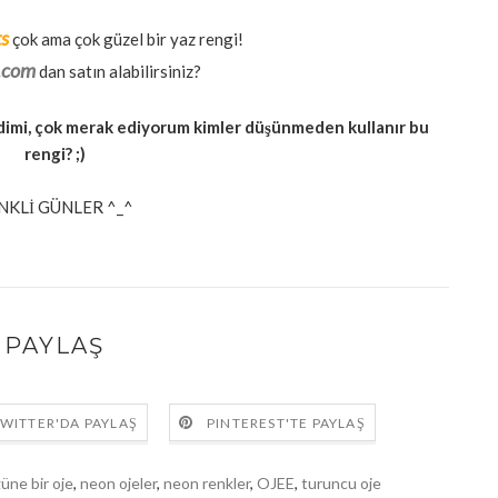
ts
çok ama çok güzel bir yaz rengi!
y.com
dan satın alabilirsiniz?
dimi, çok merak ediyorum kimler düşünmeden kullanır bu
rengi? ;)
NKLİ GÜNLER ^_^
PAYLAŞ
WITTER'DA PAYLAŞ
PINTEREST'TE PAYLAŞ
üne bir oje
,
neon ojeler
,
neon renkler
,
OJEE
,
turuncu oje