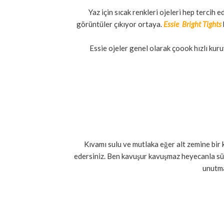
Yaz için sıcak renkleri ojeleri hep tercih
görüntüler çıkıyor ortaya.
Essie Bright Tights
Essie ojeler genel olarak çoook hızlı kuruyo
Kıvamı sulu ve mutlaka eğer alt zemine bir 
edersiniz. Ben kavuşur kavuşmaz heyecanla sü
unutma