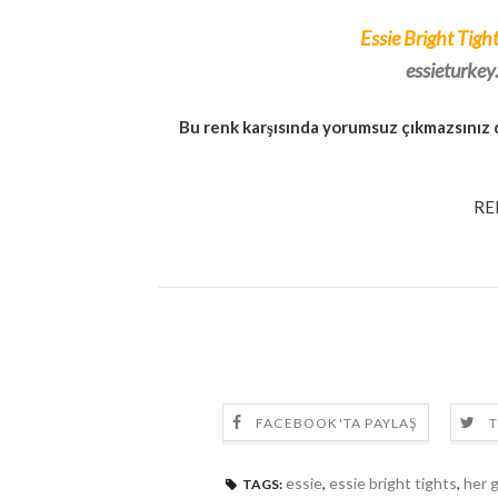
Essie Bright Tigh
essieturke
Bu renk karşısında yorumsuz çıkmazsınız 
RE
FACEBOOK'TA PAYLAŞ
T
essie
,
essie bright tights
,
her g
TAGS: