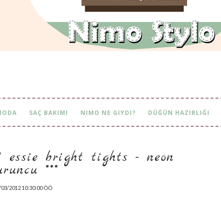
MODA
SAÇ BAKIMI
NIMO NE GIYDI?
DÜĞÜN HAZIRLIĞI
* essie bright tights - neon t
runcu ***
/03/2012 10:30:00 ÖÖ