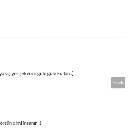
akışıyor şekerim güle güle kullan :)
Yanıtla
örsün dimi insanın ;)