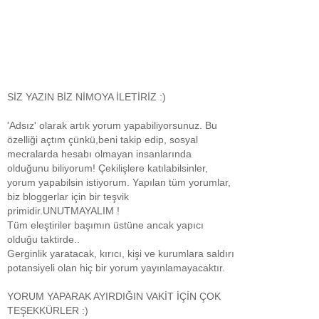
SİZ YAZIN BİZ NİMOYA İLETİRİZ :)
'Adsız' olarak artık yorum yapabiliyorsunuz. Bu
özelliği açtım çünkü,beni takip edip, sosyal
mecralarda hesabı olmayan insanlarında
olduğunu biliyorum! Çekilişlere katılabilsinler,
yorum yapabilsin istiyorum. Yapılan tüm yorumlar,
biz bloggerlar için bir teşvik
primidir.UNUTMAYALIM !
Tüm eleştiriler başımın üstüne ancak yapıcı
olduğu taktirde..
Gerginlik yaratacak, kırıcı, kişi ve kurumlara saldırı
potansiyeli olan hiç bir yorum yayınlamayacaktır.
YORUM YAPARAK AYIRDIĞIN VAKİT İÇİN ÇOK
TEŞEKKÜRLER :)