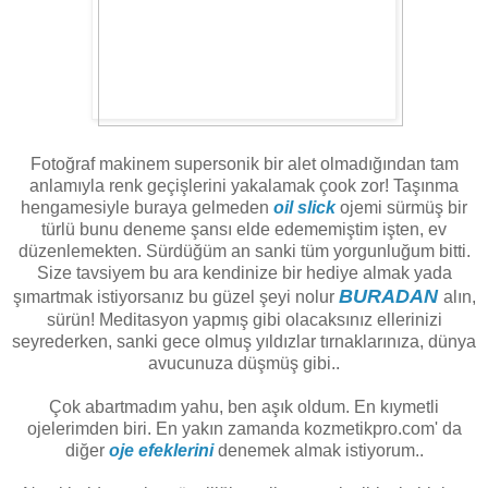
Fotoğraf makinem supersonik bir alet olmadığından tam
anlamıyla renk geçişlerini yakalamak çook zor! Taşınma
hengamesiyle buraya gelmeden
oil slick
ojemi sürmüş bir
türlü bunu deneme şansı elde edememiştim işten, ev
düzenlemekten. Sürdüğüm an sanki tüm yorgunluğum bitti.
Size tavsiyem bu ara kendinize bir hediye almak yada
BURADAN
şımartmak istiyorsanız bu güzel şeyi nolur
alın,
sürün! Meditasyon yapmış gibi olacaksınız ellerinizi
seyrederken, sanki gece olmuş yıldızlar tırnaklarınıza, dünya
avucunuza düşmüş gibi..
Çok abartmadım yahu, ben aşık oldum. En kıymetli
ojelerimden biri. En yakın zamanda kozmetikpro.com' da
diğer
oje efeklerini
denemek almak istiyorum..