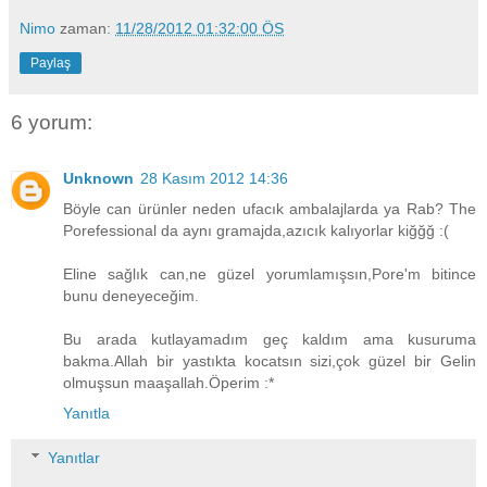
Nimo
zaman:
11/28/2012 01:32:00 ÖS
Paylaş
6 yorum:
Unknown
28 Kasım 2012 14:36
Böyle can ürünler neden ufacık ambalajlarda ya Rab? The
Porefessional da aynı gramajda,azıcık kalıyorlar kiğğğ :(
Eline sağlık can,ne güzel yorumlamışsın,Pore'm bitince
bunu deneyeceğim.
Bu arada kutlayamadım geç kaldım ama kusuruma
bakma.Allah bir yastıkta kocatsın sizi,çok güzel bir Gelin
olmuşsun maaşallah.Öperim :*
Yanıtla
Yanıtlar