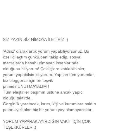
SİZ YAZIN BİZ NİMOYA İLETİRİZ :)
'Adsız' olarak artık yorum yapabiliyorsunuz. Bu
özelliği açtım çünkü,beni takip edip, sosyal
mecralarda hesabı olmayan insanlarında
olduğunu biliyorum! Çekilişlere katılabilsinler,
yorum yapabilsin istiyorum. Yapılan tüm yorumlar,
biz bloggerlar için bir teşvik
primidir.UNUTMAYALIM !
Tüm eleştiriler başımın üstüne ancak yapıcı
olduğu taktirde..
Gerginlik yaratacak, kırıcı, kişi ve kurumlara saldırı
potansiyeli olan hiç bir yorum yayınlamayacaktır.
YORUM YAPARAK AYIRDIĞIN VAKİT İÇİN ÇOK
TEŞEKKÜRLER :)