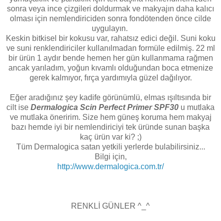
sonra veya ince çizgileri doldurmak ve makyajın daha kalıcı
olması için nemlendiriciden sonra fondötenden önce cilde
uygulayın.
Keskin bitkisel bir kokusu var, rahatsız edici değil. Suni koku
ve suni renklendiriciler kullanılmadan formüle edilmiş. 22 ml
bir ürün 1 aydır bende hemen her gün kullanmama rağmen
ancak yarıladım, yoğun kıvamlı olduğundan boca etmenize
gerek kalmıyor, fırça yardımıyla güzel dağılıyor.
Eğer aradığınız şey kadife görünümlü, elmas ışıltısında bir
cilt ise
Dermalogica Scin Perfect Primer SPF30
u mutlaka
ve mutlaka öneririm. Size hem güneş koruma hem makyaj
bazı hemde iyi bir nemlendiriciyi tek üründe sunan başka
kaç ürün var ki? ;)
Tüm Dermalogica satan yetkili yerlerde bulabilirsiniz...
Bilgi için,
http://www.dermalogica.com.tr/
RENKLİ GÜNLER ^_^