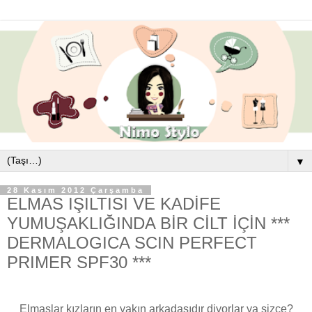
▼
28 Kasım 2012 Çarşamba
ELMAS IŞILTISI VE KADİFE
YUMUŞAKLIĞINDA BİR CİLT İÇİN ***
DERMALOGICA SCIN PERFECT
PRIMER SPF30 ***
Elmaslar kızların en yakın arkadaşıdır diyorlar ya sizce?