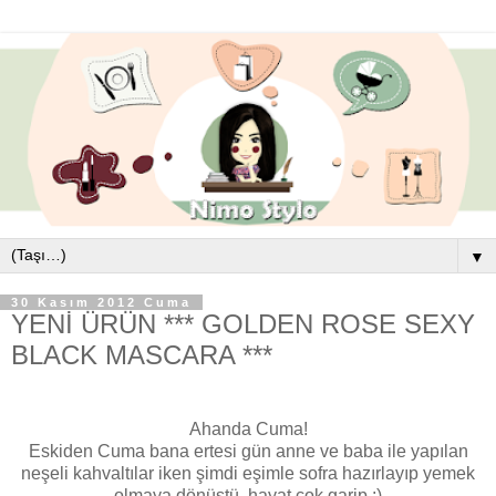
▼
30 Kasım 2012 Cuma
YENİ ÜRÜN *** GOLDEN ROSE SEXY
BLACK MASCARA ***
Ahanda Cuma!
Eskiden Cuma bana ertesi gün anne ve baba ile yapılan
neşeli kahvaltılar iken şimdi eşimle sofra hazırlayıp yemek
olmaya dönüştü, hayat çok garip :)