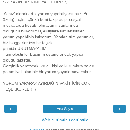
SİZ YAZIN BİZ NİMOYA İLETİRİZ :)
'Adsız' olarak artık yorum yapabiliyorsunuz. Bu
özelliği açtım çünkü,beni takip edip, sosyal
mecralarda hesabı olmayan insanlarında
olduğunu biliyorum! Çekilişlere katılabilsinler,
yorum yapabilsin istiyorum. Yapılan tüm yorumlar,
biz bloggerlar için bir teşvik
primidir.UNUTMAYALIM !
Tüm eleştiriler başımın üstüne ancak yapıcı
olduğu taktirde..
Gerginlik yaratacak, kırıcı, kişi ve kurumlara saldırı
potansiyeli olan hiç bir yorum yayınlamayacaktır.
YORUM YAPARAK AYIRDIĞIN VAKİT İÇİN ÇOK
TEŞEKKÜRLER :)
‹
›
Ana Sayfa
Web sürümünü görüntüle
Blogger
tarafından desteklenmektedir.