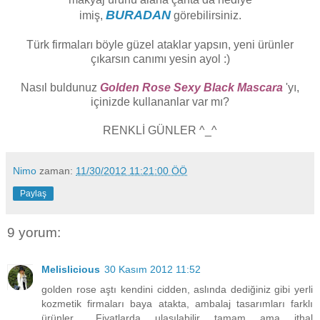
BURADAN
imiş,
görebilirsiniz.
Türk firmaları böyle güzel ataklar yapsın, yeni ürünler
çıkarsın canımı yesin ayol :)
Nasıl buldunuz
Golden Rose Sexy Black Mascara
'yı,
içinizde kullananlar var mı?
RENKLİ GÜNLER ^_^
Nimo
zaman:
11/30/2012 11:21:00 ÖÖ
Paylaş
9 yorum:
Melislicious
30 Kasım 2012 11:52
golden rose aştı kendini cidden, aslında dediğiniz gibi yerli
kozmetik firmaları baya atakta, ambalaj tasarımları farklı
ürünler... Fiyatlarda ulaşılabilir tamam ama ithal