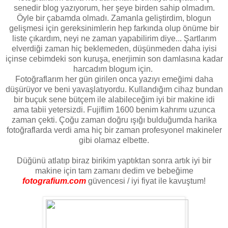
senedir blog yazıyorum, her şeye birden sahip olmadım.
Öyle bir çabamda olmadı. Zamanla geliştirdim, blogun
gelişmesi için gereksinimlerin hep farkında olup önüme bir
liste çıkardım, neyi ne zaman yapabilirim diye... Şartlarım
elverdiği zaman hiç beklemeden, düşünmeden daha iyisi
içinse cebimdeki son kuruşa, enerjimin son damlasına kadar
harcadım blogum için.
Fotoğraflarım her gün girilen onca yazıyı emeğimi daha
düşürüyor ve beni yavaşlatıyordu. Kullandığım cihaz bundan
bir buçuk sene bütçem ile alabileceğim iyi bir makine idi
ama tabii yetersizdi. Fujiflim 1600 benim kahrımı uzunca
zaman çekti. Çoğu zaman doğru ışığı bulduğumda harika
fotoğraflarda verdi ama hiç bir zaman profesyonel makineler
gibi olamaz elbette.
Düğünü atlatıp biraz birikim yaptıktan sonra artık iyi bir
makine için tam zamanı dedim ve bebeğime
fotografium.com
güvencesi / iyi fiyat ile kavuştum!