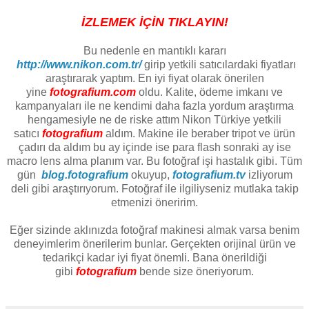
İZLEMEK İÇİN TIKLAYIN!
Bu nedenle en mantıklı kararı
http://www.nikon.com.tr/
girip yetkili satıcılardaki fiyatları
araştırarak yaptım. En iyi fiyat olarak önerilen
yine
fotografium.com
oldu. Kalite, ödeme imkanı ve
kampanyaları ile ne kendimi daha fazla yordum araştırma
hengamesiyle ne de riske attım Nikon Türkiye yetkili
satıcı
fotografium
aldım. Makine ile beraber tripot ve ürün
çadırı da aldım bu ay içinde ise para flash sonraki ay ise
macro lens alma planım var. Bu fotoğraf işi hastalık gibi. Tüm
gün
blog.fotografium
okuyup,
fotografium.tv
izliyorum
deli gibi araştırıyorum. Fotoğraf ile ilgiliyseniz mutlaka takip
etmenizi öneririm.
Eğer sizinde aklınızda fotoğraf makinesi almak varsa benim
deneyimlerim önerilerim bunlar. Gerçekten orijinal ürün ve
tedarikçi kadar iyi fiyat önemli. Bana önerildiği
gibi
fotografium
bende size öneriyorum.