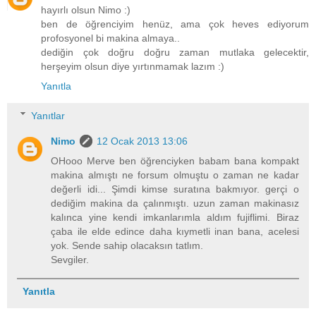
hayırlı olsun Nimo :)
ben de öğrenciyim henüz, ama çok heves ediyorum
profosyonel bi makina almaya..
dediğin çok doğru doğru zaman mutlaka gelecektir,
herşeyim olsun diye yırtınmamak lazım :)
Yanıtla
Yanıtlar
Nimo
12 Ocak 2013 13:06
OHooo Merve ben öğrenciyken babam bana kompakt
makina almıştı ne forsum olmuştu o zaman ne kadar
değerli idi... Şimdi kimse suratına bakmıyor. gerçi o
dediğim makina da çalınmıştı. uzun zaman makinasız
kalınca yine kendi imkanlarımla aldım fujiflimi. Biraz
çaba ile elde edince daha kıymetli inan bana, acelesi
yok. Sende sahip olacaksın tatlım.
Sevgiler.
Yanıtla