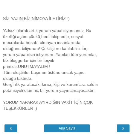
SİZ YAZIN BİZ NİMOYA İLETİRİZ :)
'Adsız' olarak artık yorum yapabiliyorsunuz. Bu
özelliği açtım çünkü,beni takip edip, sosyal
mecralarda hesabı olmayan insanlarında
olduğunu biliyorum! Çekilişlere katılabilsinler,
yorum yapabilsin istiyorum. Yapılan tüm yorumlar,
biz bloggerlar için bir teşvik
primidir.UNUTMAYALIM !
Tüm eleştiriler başımın üstüne ancak yapıcı
olduğu taktirde..
Gerginlik yaratacak, kırıcı, kişi ve kurumlara saldırı
potansiyeli olan hiç bir yorum yayınlamayacaktır.
YORUM YAPARAK AYIRDIĞIN VAKİT İÇİN ÇOK
TEŞEKKÜRLER :)
‹
›
Ana Sayfa