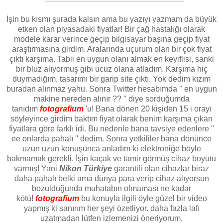
İşin bu kısmı şurada kalsın ama bu yazıyı yazmam da büyük
etken olan piyasadaki fiyatlar! Bir çağ hastalığı olarak
modele karar verince geçip bilgisayar başına geçip fiyat
araştırmasına girdim. Aralarında uçurum olan bir çok fiyat
çıktı karşıma. Tabii en uygun olanı almak en keyiflisi, sanki
bir bluz alıyormuş gibi ucuz olana atladım. Karşıma hiç
duymadığım, tasarımı bir garip site çıktı. Yok dedim kızım
buradan alınmaz yahu. Sonra Twitter hesabımda '' en uygun
makine nereden alınır ?? '' diye sorduğumda
tanıdım
fotografium
'u! Bana dönen 20 kişiden 15 i orayı
söyleyince girdim baktım fiyat olarak benim karşıma çıkan
fiyatlara göre farklı idi. Bu nedenle bana tavsiye edenlere ''
ee onlarda pahalı '' dedim. Sonra yetkililer bana dönünce
uzun uzun konuşunca anladım ki elektroniğe böyle
bakmamak gerekli. İşin kaçak ve tamir görmüş cihaz boyutu
varmış! Yani
Nikon Türkiye
garantili olan cihazlar biraz
daha pahalı belki ama dünya para verip cihaz alıyorsun
bozulduğunda muhatabın olmaması ne kadar
kötü!
fotografium
bu konuyla ilgili öyle güzel bir video
yapmış ki sanırım her şeyi özetliyor. daha fazla lafı
uzatmadan lütfen izlemenizi öneriyorum.