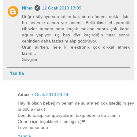
Nimo
12 Ocak 2013 13:09
Doğru söylüyorsun tatlım bak bu da önemli nokta. İşte
bu nedenle alınan yer önemli. Belki ikinci el garantili
cihazlar tamam ama kaçak makina sonra çok karın
ağrısı yapıyor. üç beş diyr kaçırdığın tutar sonra
cebinden daha fazlasını alıp götürüyor.
Ürün alırken, hele ki elektronik çok dikkat etmek
lazım...
Sevgiler.
Yanıtla
Adsız
7 Ocak 2013 20:44
Hayırlı olsun bebeğim benım de su ara en cok istediğim şey
bi d90 almak;)
Ben de bakıp kampanyalarını takıp ederim bu sitenin
Önerin için teşekkürler meleğim;)❤
Love uuuuuuuu
Yanıtla