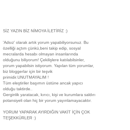
SİZ YAZIN BİZ NİMOYA İLETİRİZ :)
'Adsız' olarak artık yorum yapabiliyorsunuz. Bu
özelliği açtım çünkü,beni takip edip, sosyal
mecralarda hesabı olmayan insanlarında
olduğunu biliyorum! Çekilişlere katılabilsinler,
yorum yapabilsin istiyorum. Yapılan tüm yorumlar,
biz bloggerlar için bir teşvik
primidir.UNUTMAYALIM !
Tüm eleştiriler başımın üstüne ancak yapıcı
olduğu taktirde..
Gerginlik yaratacak, kırıcı, kişi ve kurumlara saldırı
potansiyeli olan hiç bir yorum yayınlamayacaktır.
YORUM YAPARAK AYIRDIĞIN VAKİT İÇİN ÇOK
TEŞEKKÜRLER :)