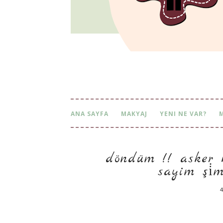
ANA SAYFA
MAKYAJ
YENI NE VAR?
döndüm !! asker bi̇rl
şi̇mdi̇de
4