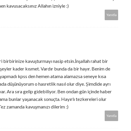
men kavusacaksınız Allahın izniyle :)
Yanıtla
i birbirinize kavuşturmayı nasip etsin.İnşallah rahat bir
ı şeyler kader kısmet. Vardır bunda da bir hayır. Benim de
i yapmadı kpss den hemen atama alamazsa seneye kısa
da düşünüyorum o hasretlik nasıl olur diye. Şimdide ayrı
ar. Ara sıra gelip gidebiliyor. Ben ondan gün içinde haber
ma bunlar yaşanacak sonuçta. Hayırlı tezkereleri olur
. Tez zamanda kavuşmanızı dilerim :)
Yanıtla