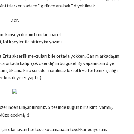
sini izlerken sadece '' gidince ara bak '' diyebilmek...
Zor.
m kimseyi durum bundan ibaret...
, tatlı şeyler ile bitireyim yazımı.
a Ertu akserlik mevzuları bile ortada yokken. Canım arkadaşım
nca ortada kalıp, çok özendiğim bu güzelliği yapamıcam diye
nıştık ama kısa sürede, inanılmaz lezzetli ve tertemiz işciliği,
e kurabiyeler yaptı :)
zerinden ulaşabilirsiniz. Sitesinde bugün bir sıkıntı varmış,
düzelecekmiş :)
i için olamayan herkese kocamaaaan teşekkür ediyorum.