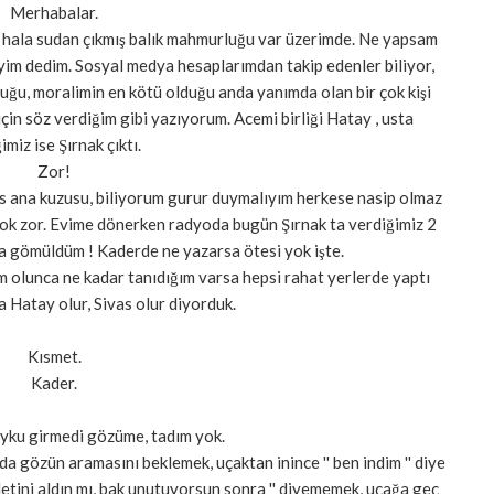
Merhabalar.
r hala sudan çıkmış balık mahmurluğu var üzerimde. Ne yapsam
reyim dedim. Sosyal medya hesaplarımdan takip edenler biliyor,
duğu, moralimin en kötü olduğu anda yanımda olan bir çok kişi
çin söz verdiğim gibi yazıyorum. Acemi birliği Hatay , usta
ğimiz ise Şırnak çıktı.
Zor!
s ana kuzusu, biliyorum gurur duymalıyım herkese nasip olmaz
çok zor. Evime dönerken radyoda bugün Şırnak ta verdiğimiz 2
a gömüldüm ! Kaderde ne yazarsa ötesi yok işte.
m olunca ne kadar tanıdığım varsa hepsi rahat yerlerde yaptı
a Hatay olur, Sivas olur diyorduk.
Kısmet.
Kader.
ku girmedi gözüme, tadım yok.
a gözün aramasını beklemek, uçaktan inince '' ben indim '' diye
aletini aldın mı, bak unutuyorsun sonra '' diyememek, uçağa geç