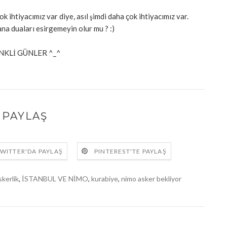
k ihtiyacımız var diye, asıl şimdi daha çok ihtiyacımız var.
ana duaları esirgemeyin olur mu ? :)
NKLİ GÜNLER ^_^
PAYLAŞ
WITTER'DA PAYLAŞ
PINTEREST'TE PAYLAŞ
skerlik
,
İSTANBUL VE NİMO
,
kurabiye
,
nimo asker bekliyor