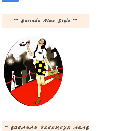
*** Basında Nimo Stylo ***
** BURADAN İZLEMEYE ALABİLİRSİNİZ **