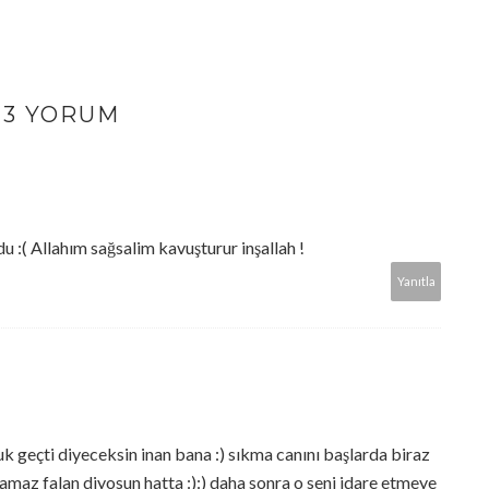
23 YORUM
 :( Allahım sağsalim kavuşturur inşallah !
Yanıtla
 geçti diyeceksin inan bana :) sıkma canını başlarda biraz
pamaz falan diyosun hatta :):) daha sonra o seni idare etmeye