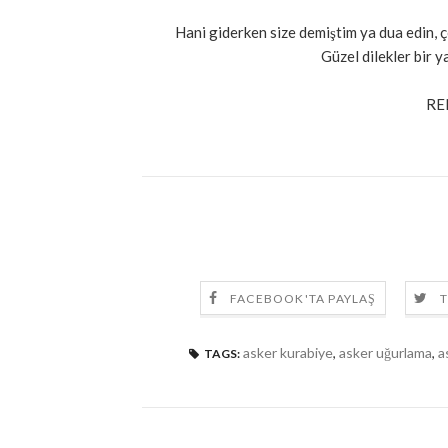
Hani giderken size demiştim ya dua edin, ço
Güzel dilekler bir y
RE
FACEBOOK'TA PAYLAŞ
T
asker kurabiye
,
asker uğurlama
,
a
TAGS: