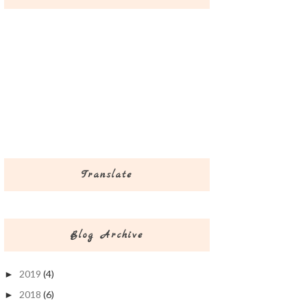
Translate
Blog Archive
2019
(4)
►
2018
(6)
►