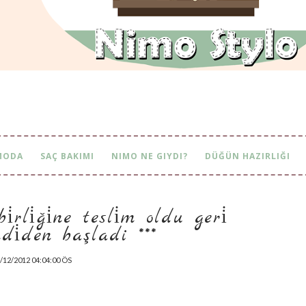
MODA
SAÇ BAKIMI
NIMO NE GIYDI?
DÜĞÜN HAZIRLIĞI
i̇ği̇ne tesli̇m oldu geri̇ sayim
n başladi ***
/12/2012 04:04:00 ÖS