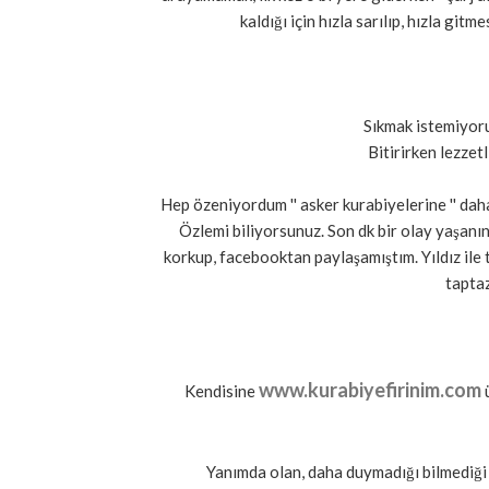
kaldığı için hızla sarılıp, hızla gitme
Sıkmak istemiyoru
Bitirirken lezzetli
Hep özeniyordum '' asker kurabiyelerine '' dah
Özlemi biliyorsunuz. Son dk bir olay yaşanı
korkup, facebooktan paylaşamıştım. Yıldız ile ta
taptaz
www.kurabiyefirinim.com
Kendisine
ü
Yanımda olan, daha duymadığı bilmediğ