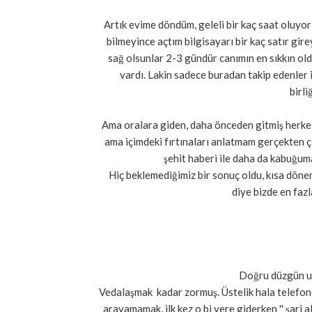
Artık evime döndüm, geleli bir kaç saat oluyo
bilmeyince açtım bilgisayarı bir kaç satır gi
sağ olsunlar 2-3 gündür canımın en sıkkın ol
vardı. Lakin sadece buradan takip edenler i
birli
Ama oralara giden, daha önceden gitmiş herke
ama içimdeki fırtınaları anlatmam gerçekten 
şehit haberi ile daha da kabuğum
Hiç beklemediğimiz bir sonuç oldu, kısa döne
diye bizde en fazl
Doğru düzgün uy
Vedalaşmak kadar zormuş. Üstelik hala telefond
arayamamak, ilk kez o bi yere giderken '' şarj 