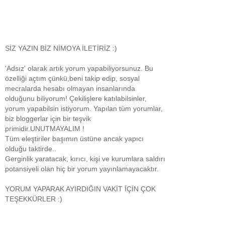
SİZ YAZIN BİZ NİMOYA İLETİRİZ :)
'Adsız' olarak artık yorum yapabiliyorsunuz. Bu
özelliği açtım çünkü,beni takip edip, sosyal
mecralarda hesabı olmayan insanlarında
olduğunu biliyorum! Çekilişlere katılabilsinler,
yorum yapabilsin istiyorum. Yapılan tüm yorumlar,
biz bloggerlar için bir teşvik
primidir.UNUTMAYALIM !
Tüm eleştiriler başımın üstüne ancak yapıcı
olduğu taktirde..
Gerginlik yaratacak, kırıcı, kişi ve kurumlara saldırı
potansiyeli olan hiç bir yorum yayınlamayacaktır.
YORUM YAPARAK AYIRDIĞIN VAKİT İÇİN ÇOK
TEŞEKKÜRLER :)