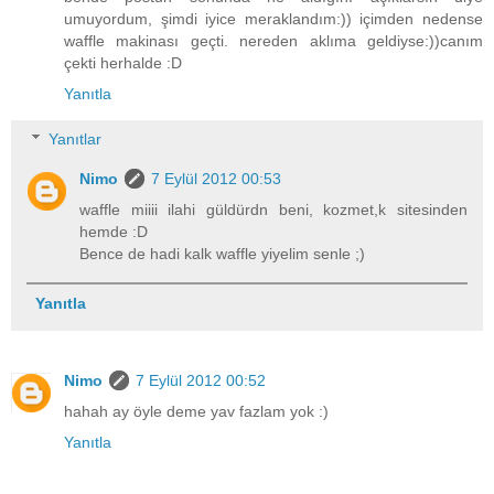
umuyordum, şimdi iyice meraklandım:)) içimden nedense
waffle makinası geçti. nereden aklıma geldiyse:))canım
çekti herhalde :D
Yanıtla
Yanıtlar
Nimo
7 Eylül 2012 00:53
waffle miiii ilahi güldürdn beni, kozmet,k sitesinden
hemde :D
Bence de hadi kalk waffle yiyelim senle ;)
Yanıtla
Nimo
7 Eylül 2012 00:52
hahah ay öyle deme yav fazlam yok :)
Yanıtla