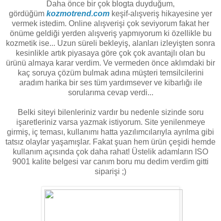
Daha önce bir çok blogta duyduğum,
gördüğüm
kozmotrend.com
keşif-alışveriş hikayesine yer
vermek istedim. Online alışverişi çok seviyorum fakat her
önüme geldiği yerden alışveriş yapmıyorum ki özellikle bu
kozmetik ise... Uzun süreli bekleyiş, alanları izleyişten sonra
kesinlikle artık piyasaya göre çok çok avantajlı olan bu
ürünü almaya karar verdim. Ve vermeden önce aklımdaki bir
kaç soruya çözüm bulmak adına müşteri temsilcilerini
aradım harika bir ses tüm yardımsever ve kibarlığı ile
sorularıma cevap verdi...
Belki siteyi bilenleriniz vardır bu nedenle sizinde soru
işaretleriniz varsa yazmak istiyorum. Site yenilenmeye
girmiş, iç teması, kullanımı hatta yazılımcılarıyla ayrılma gibi
tatsız olaylar yaşamışlar. Fakat şuan hem ürün çeşidi hemde
kullanım açısında çok daha rahat! Üstelik adamların ISO
9001 kalite belgesi var canım boru mu dedim verdim gitti
siparişi ;)