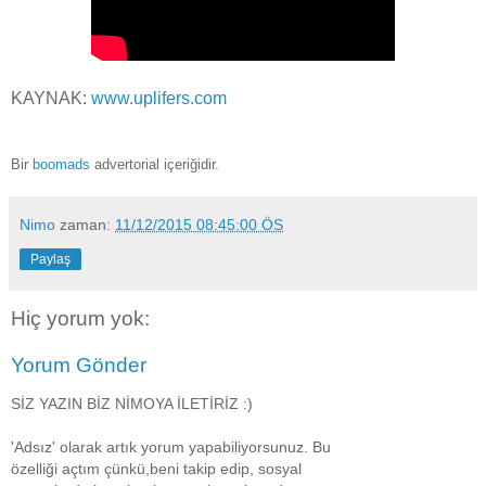
KAYNAK:
www.uplifers.com
Bir
boomads
advertorial içeriğidir.
Nimo
zaman:
11/12/2015 08:45:00 ÖS
Paylaş
Hiç yorum yok:
Yorum Gönder
SİZ YAZIN BİZ NİMOYA İLETİRİZ :)
'Adsız' olarak artık yorum yapabiliyorsunuz. Bu
özelliği açtım çünkü,beni takip edip, sosyal