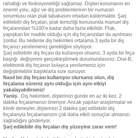
rahatlığı ve fonksiyonelliği sağlamaz. Dişleri korumanın en
önemli yolu, ağız ve diş problemlerinin bir numaralı
sorumlusu olan plak tabakasını ortadan kaldırmaktır. Şarj
edilebilir diş fırçaları, plak temizliği konusunda manuel diş
fırçalarından %100’e kadar daha fazla etkilidir. Plak,
yapışkan bir madde olduğu için diş fırçanızdan da ayrılması
zordur. Bu nedenle diş hekimleri ortalama 3 ayda bir diş
fırçanızı yenilemeniz gerektiğini söylüyor.
Şarj edilebilir diş fırçası da kullanıyor olsanız, 3 ayda bir fırça
başlığı değişimini gerçekleştirmek durumundasınız. Oral-B,
elektronik diş fırçanızı kolayca yenilemeniz için
değiştirilebilir başlıklarla size sunuyor.
Nasıl bir diş fırçası kullanıyor olursanız olun, diş
fırçalama süreniz aynı olduğu için aynı etkiyi
yakalayabilirsiniz!
Yanlış.
Diş hekimleri, dişlerinizi günde en az iki kez, 2
dakika fırçalamanızı öneriyor. Ancak yapılan araştırmalar ve
klinik deneyler, dişlerinizi 2 dakika şarj edilebilir diş
fırçalarıyla fırçalamanızın çok daha etkili sonuçlar almanızı
sağladığını gösteriyor.
Şarj edilebilir diş fırçaları diş yüzeyine zarar verir!