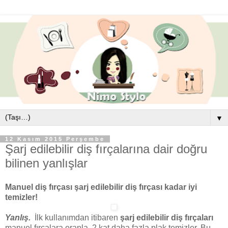
▼
12 Kasım 2015 Perşembe
Şarj edilebilir diş fırçalarına dair doğru
bilinen yanlışlar
Manuel diş fırçası şarj edilebilir diş fırçası kadar iyi
temizler!
Yanlış.
İlk kullanımdan itibaren
şarj edilebilir diş fırçaları
manuel fırçalara oranla 2 kat daha fazla plak temizler. Bu