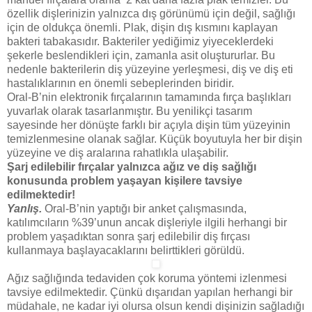
özellik dişlerinizin yalnızca dış görünümü için değil, sağlığı
için de oldukça önemli. Plak, dişin dış kısmını kaplayan
bakteri tabakasıdır. Bakteriler yediğimiz yiyeceklerdeki
şekerle beslendikleri için, zamanla asit oluştururlar. Bu
nedenle bakterilerin diş yüzeyine yerleşmesi, diş ve diş eti
hastalıklarının en önemli sebeplerinden biridir.
Oral-B’nin elektronik fırçalarının tamamında fırça başlıkları
yuvarlak olarak tasarlanmıştır. Bu yenilikçi tasarım
sayesinde her dönüşte farklı bir açıyla dişin tüm yüzeyinin
temizlenmesine olanak sağlar. Küçük boyutuyla her bir dişin
yüzeyine ve diş aralarına rahatlıkla ulaşabilir.
Şarj edilebilir fırçalar yalnızca ağız ve diş sağlığı
konusunda problem yaşayan kişilere tavsiye
edilmektedir!
Yanlış.
Oral-B’nin yaptığı bir anket çalışmasında,
katılımcıların %39’unun ancak dişleriyle ilgili herhangi bir
problem yaşadıktan sonra şarj edilebilir diş fırçası
kullanmaya başlayacaklarını belirttikleri görüldü.
Ağız sağlığında tedaviden çok koruma yöntemi izlenmesi
tavsiye edilmektedir. Çünkü dışarıdan yapılan herhangi bir
müdahale, ne kadar iyi olursa olsun kendi dişinizin sağladığı