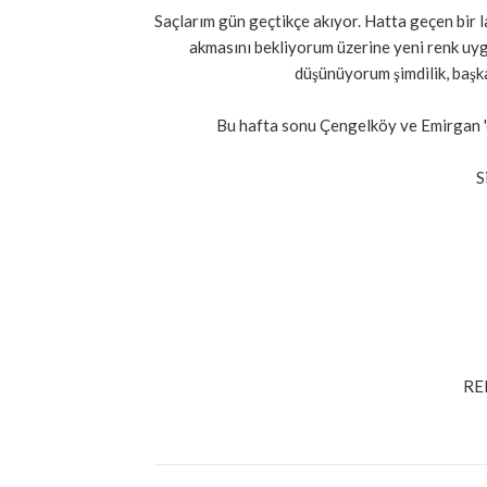
Saçlarım gün geçtikçe akıyor. Hatta geçen bir lan
akmasını bekliyorum üzerine yeni renk uygu
düşünüyorum şimdilik, başka
Bu hafta sonu Çengelköy ve Emirgan 'da
S
RE