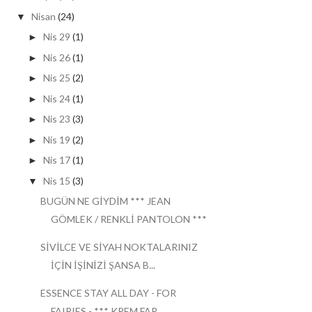
Nisan
(24)
▼
Nis 29
(1)
►
Nis 26
(1)
►
Nis 25
(2)
►
Nis 24
(1)
►
Nis 23
(3)
►
Nis 19
(2)
►
Nis 17
(1)
►
Nis 15
(3)
▼
BUGÜN NE GİYDİM *** JEAN
GÖMLEK / RENKLİ PANTOLON ***
SİVİLCE VE SİYAH NOKTALARINIZ
İÇİN İŞİNİZİ ŞANSA B...
ESSENCE STAY ALL DAY - FOR
FAIRIES - *** KREM FAR ...