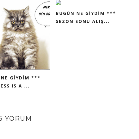
BUGÜN NE GİYDİM ***
SEZON SONU ALIŞ...
NE GİYDİM ***
SS IS A ...
5 YORUM