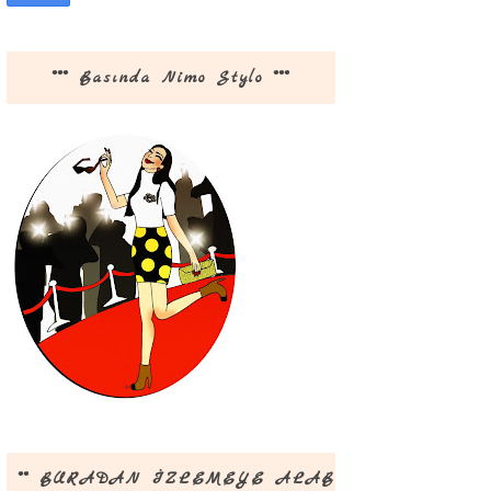
*** Basında Nimo Stylo ***
** BURADAN İZLEMEYE ALABİLİRSİNİZ **