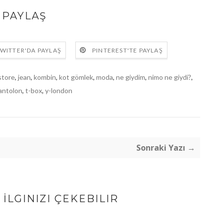
PAYLAŞ
WITTER'DA PAYLAŞ
PINTEREST'TE PAYLAŞ
store
,
jean
,
kombin
,
kot gömlek
,
moda
,
ne giydim
,
nimo ne giydi?
,
pantolon
,
t-box
,
y-london
Sonraki Yazı →
İLGINIZI ÇEKEBILIR