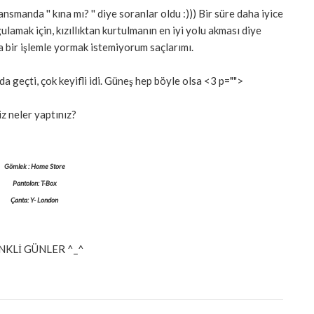
smanda '' kına mı? '' diye soranlar oldu :))) Bir süre daha iyice
lamak için, kızıllıktan kurtulmanın en iyi yolu akması diye
 bir işlemle yormak istemiyorum saçlarımı.
 geçti, çok keyifli idi. Güneş hep böyle olsa <3 p="">
iz neler yaptınız?
Gömlek : Home Store
Pantolon: T-Box
Çanta: Y- London
NKLİ GÜNLER ^_^