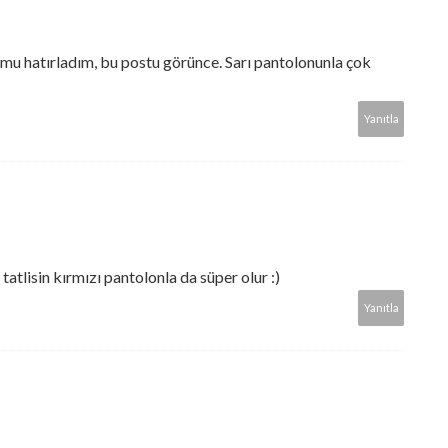
u hatırladım, bu postu görünce. Sarı pantolonunla çok
Yanıtla
atlisin kırmızı pantolonla da süper olur :)
Yanıtla