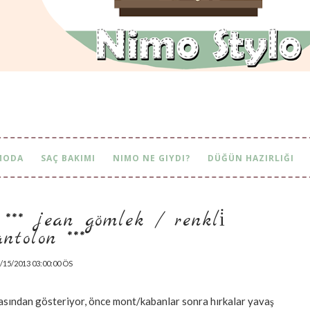
MODA
SAÇ BAKIMI
NIMO NE GIYDI?
DÜĞÜN HAZIRLIĞI
** jean gömlek / renkli̇ pan
olon ***
/15/2013 03:00:00 ÖS
arasından gösteriyor, önce mont/kabanlar sonra hırkalar yavaş