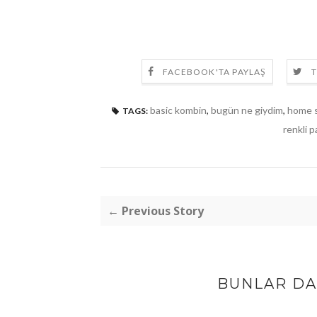
FACEBOOK'TA PAYLAŞ
T
basic kombin
,
bugün ne giydim
,
home 
TAGS:
renkli 
← Previous Story
BUNLAR DA 