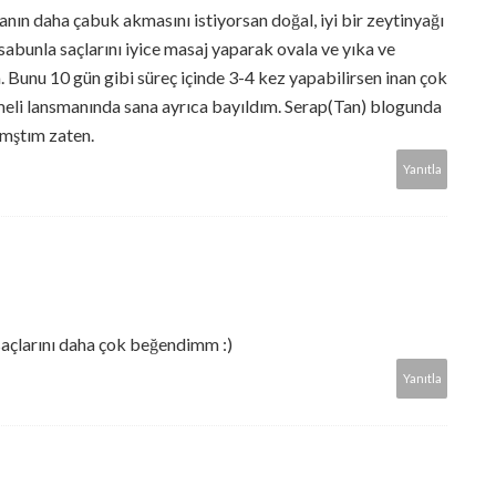
nın daha çabuk akmasını istiyorsan doğal, iyi bir zeytinyağı
bunla saçlarını iyice masaj yaparak ovala ve yıka ve
Bunu 10 gün gibi süreç içinde 3-4 kez yapabilirsen inan çok
ümeli lansmanında sana ayrıca bayıldım. Serap(Tan) blogunda
kmştım zaten.
Yanıtla
çlarını daha çok beğendimm :)
Yanıtla